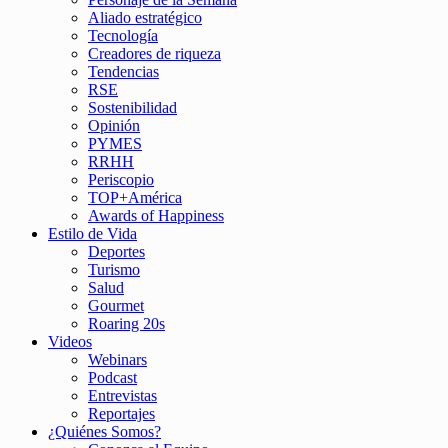
Aliado estratégico
Tecnología
Creadores de riqueza
Tendencias
RSE
Sostenibilidad
Opinión
PYMES
RRHH
Periscopio
TOP+América
Awards of Happiness
Estilo de Vida
Deportes
Turismo
Salud
Gourmet
Roaring 20s
Videos
Webinars
Podcast
Entrevistas
Reportajes
¿Quiénes Somos?