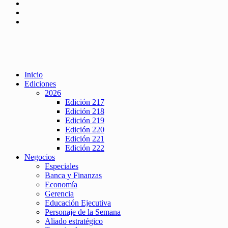
Inicio
Ediciones
2026
Edición 217
Edición 218
Edición 219
Edición 220
Edición 221
Edición 222
Negocios
Especiales
Banca y Finanzas
Economía
Gerencia
Educación Ejecutiva
Personaje de la Semana
Aliado estratégico