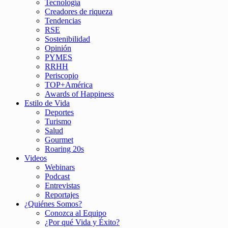
Tecnología
Creadores de riqueza
Tendencias
RSE
Sostenibilidad
Opinión
PYMES
RRHH
Periscopio
TOP+América
Awards of Happiness
Estilo de Vida
Deportes
Turismo
Salud
Gourmet
Roaring 20s
Videos
Webinars
Podcast
Entrevistas
Reportajes
¿Quiénes Somos?
Conozca al Equipo
¿Por qué Vida y Éxito?