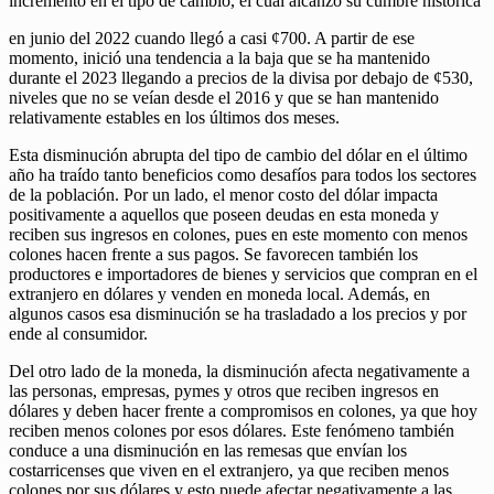
incremento en el tipo de cambio, el cual alcanzó su cumbre histórica
en junio del 2022 cuando llegó a casi ¢700. A partir de ese
momento, inició una tendencia a la baja que se ha mantenido
durante el 2023 llegando a precios de la divisa por debajo de ¢530,
niveles que no se veían desde el 2016 y que se han mantenido
relativamente estables en los últimos dos meses.
Esta disminución abrupta del tipo de cambio del dólar en el último
año ha traído tanto beneficios como desafíos para todos los sectores
de la población. Por un lado, el menor costo del dólar impacta
positivamente a aquellos que poseen deudas en esta moneda y
reciben sus ingresos en colones, pues en este momento con menos
colones hacen frente a sus pagos. Se favorecen también los
productores e importadores de bienes y servicios que compran en el
extranjero en dólares y venden en moneda local. Además, en
algunos casos esa disminución se ha trasladado a los precios y por
ende al consumidor.
Del otro lado de la moneda, la disminución afecta negativamente a
las personas, empresas, pymes y otros que reciben ingresos en
dólares y deben hacer frente a compromisos en colones, ya que hoy
reciben menos colones por esos dólares. Este fenómeno también
conduce a una disminución en las remesas que envían los
costarricenses que viven en el extranjero, ya que reciben menos
colones por sus dólares y esto puede afectar negativamente a las