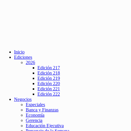
Inicio
Ediciones
2026
Edición 217
Edición 218
Edición 219
Edición 220
Edición 221
Edición 222
Negocios
Especiales
Banca y Finanzas
Economía
Gerencia
Educación Ejecutiva
Personaje de la Semana