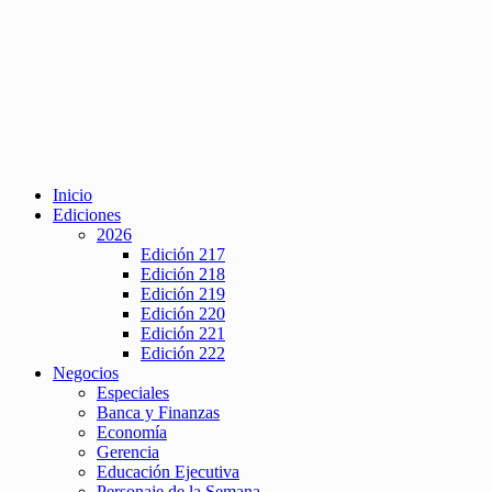
Inicio
Ediciones
2026
Edición 217
Edición 218
Edición 219
Edición 220
Edición 221
Edición 222
Negocios
Especiales
Banca y Finanzas
Economía
Gerencia
Educación Ejecutiva
Personaje de la Semana