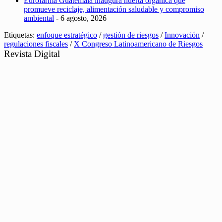
Eurofarma Guatemala inaugura huerta orgánica que
promueve reciclaje, alimentación saludable y compromiso
ambiental
- 6 agosto, 2026
Etiquetas:
enfoque estratégico
/
gestión de riesgos
/
Innovación
/
regulaciones fiscales
/
X Congreso Latinoamericano de Riesgos
Revista Digital