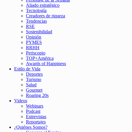
Aliado estratégico
Tecnología
Creadores de riqueza
Tendencias
RSE
Sostenibilidad
Opinión
PYMES
RRHH
Periscopio
TOP+América
Awards of Happiness
Estilo de Vida
Deportes
Turismo
Salud
Gourmet
Roaring 20s
Videos
Webinars
Podcast
Entrevistas
Reportajes
¿Quiénes Somos?