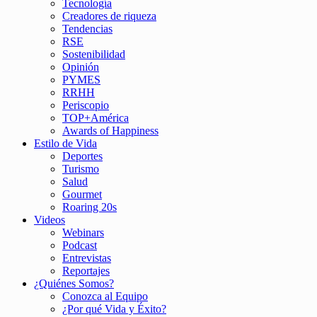
Tecnología
Creadores de riqueza
Tendencias
RSE
Sostenibilidad
Opinión
PYMES
RRHH
Periscopio
TOP+América
Awards of Happiness
Estilo de Vida
Deportes
Turismo
Salud
Gourmet
Roaring 20s
Videos
Webinars
Podcast
Entrevistas
Reportajes
¿Quiénes Somos?
Conozca al Equipo
¿Por qué Vida y Éxito?