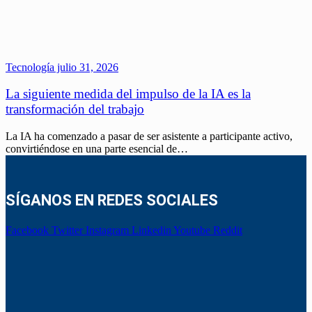
Tecnología
julio 31, 2026
La siguiente medida del impulso de la IA es la
transformación del trabajo
La IA ha comenzado a pasar de ser asistente a participante activo,
convirtiéndose en una parte esencial de…
SÍGANOS EN REDES SOCIALES
Facebook
Twitter
Instagram
Linkedin
Youtube
Reddit