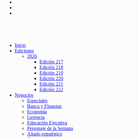
Inicio
Ediciones
2026
Edición 217
Edición 218
Edición 219
Edición 220
Edición 221
Edición 222
Negocios
Especiales
Banca y Finanzas
Economía
Gerencia
Educación Ejecutiva
Personaje de la Semana
Aliado estratégico