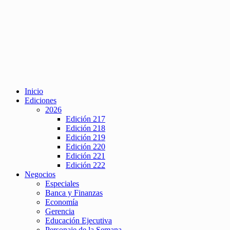
Inicio
Ediciones
2026
Edición 217
Edición 218
Edición 219
Edición 220
Edición 221
Edición 222
Negocios
Especiales
Banca y Finanzas
Economía
Gerencia
Educación Ejecutiva
Personaje de la Semana