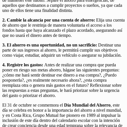
de mantener este hábito. Separe el ahorro para emergencias, de
aquellos que destinamos a cumplir proyectos o sueños, ya que cada
uno de ellos tiene una finalidad distinta.
2. Cambie la alcancía por una cuenta de ahorro:
Elija una cuenta
de ahorro que le restrinja de manera voluntaria el acceso a los
fondos hasta que haya alcanzado el plazo acordado, asegurando así
que no usará el dinero antes de tiempo.
3. El ahorro es una oportunidad, no un sacrificio:
Destinar una
parte de sus ingresos al ahorro, le permitirá cumplir sus objetivos
como viajar, estudiar, adquirir un vehículo o asegurar su jubilación.
4. Registre los gastos:
Antes de realizar una compra que pueda
poner en riesgo sus metas ahorro, hágase las siguientes preguntas:
¿cómo me hará sentir destinar ese dinero a esa compra?, ¿Puedo
posponerla?, ¿es realmente necesario ahora?, ¿esta compra
reemplaza otra o genera más gastos en el futuro? Reflexionar sobre
las respuestas a estas preguntas, le hará priorizar sobre la urgencia
del gasto o priorizar el ahorro.
El 31 de octubre se conmemora el
Día Mundial del Ahorro
, este
día se celebra en honor a la importancia del ahorro a nivel mundial,
y en Costa Rica, Grupo Mutual fue pionero en 1989 al impulsar la
inclusión de este día dentro del calendario escolar con la intención
de crear conciencia desde una edad temprana sobre la relevancia de