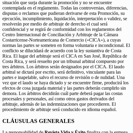
situación que surja durante la promoción y no se encuentre
contemplada en el reglamento. Todas las controversias, diferencias,
disputas o reclamos que pudieran derivarse de esta Promoción, su
ejecución, incumplimiento, liquidación, interpretación o validez, se
resolverán por medio de arbitraje de derecho el cual será
confidencial y se regirá de conformidad con los reglamentos del
Centro Internacional de Conciliación y Arbitraje de la Cámara
Costarricense-Norteamericana de Comercio («CICA»), a cuyas
normas las partes se someten en forma voluntaria e incondicional. El
conflicto se dilucidará de acuerdo con la ley sustantiva de Costa
Rica. El lugar del arbitraje será el CICA en San José, República de
Costa Rica, y será resuelto por un tribunal arbitral compuesto por
tres árbitros. Los árbitros serán designados por el CICA. El laudo
arbitral se dictará por escrito, será definitivo, vinculante para las
partes e inapelable, salvo el recurso de revisión o de nulidad. Una
vez que el laudo se haya dictado y se encuentre firme, producirá los
efectos de cosa juzgada material y las partes deberán cumplirlo sin
demora. Los árbitros decidirán cuál parte deberá pagar las costas
procesales y personales, así como otros gastos derivados del
arbitraje, además de las indemnizaciones que procedieren. El
procedimiento de arbitraje será conducido en idioma español.
CLÁUSULAS GENERALES
La responsabilidad de
Revista Vida y Éxito
finaliza con la entrega