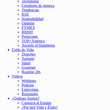
Tecnología
Creadores de riqueza
Tendencias
RSE
Sostenibilidad
Opinión
PYMES
RRHH
Periscopio
TOP+América
Awards of Happiness
Estilo de Vida
Deportes
Turismo
Salud
Gourmet
Roaring 20s
Videos
Webinars
Podcast
Entrevistas
Reportajes
¿Quiénes Somos?
Conozca al Equipo
¿Por qué Vida y Éxito?