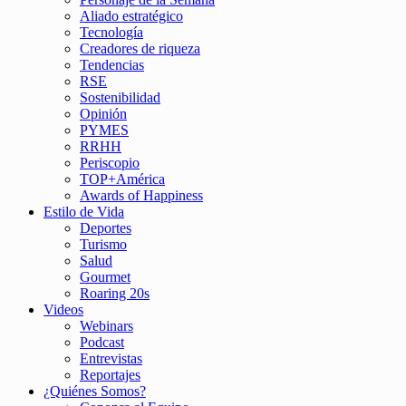
Aliado estratégico
Tecnología
Creadores de riqueza
Tendencias
RSE
Sostenibilidad
Opinión
PYMES
RRHH
Periscopio
TOP+América
Awards of Happiness
Estilo de Vida
Deportes
Turismo
Salud
Gourmet
Roaring 20s
Videos
Webinars
Podcast
Entrevistas
Reportajes
¿Quiénes Somos?