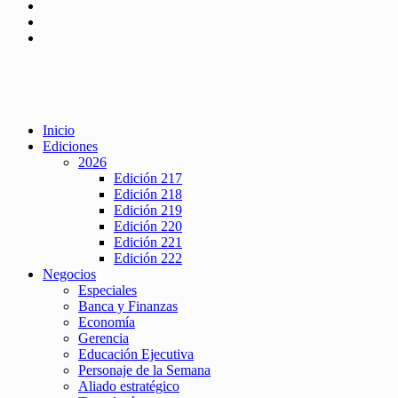
Inicio
Ediciones
2026
Edición 217
Edición 218
Edición 219
Edición 220
Edición 221
Edición 222
Negocios
Especiales
Banca y Finanzas
Economía
Gerencia
Educación Ejecutiva
Personaje de la Semana
Aliado estratégico