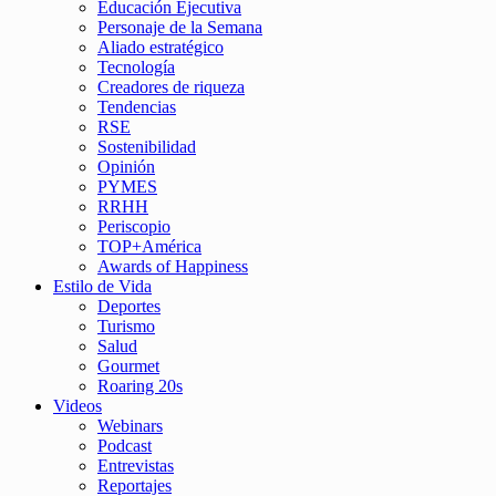
Educación Ejecutiva
Personaje de la Semana
Aliado estratégico
Tecnología
Creadores de riqueza
Tendencias
RSE
Sostenibilidad
Opinión
PYMES
RRHH
Periscopio
TOP+América
Awards of Happiness
Estilo de Vida
Deportes
Turismo
Salud
Gourmet
Roaring 20s
Videos
Webinars
Podcast
Entrevistas
Reportajes