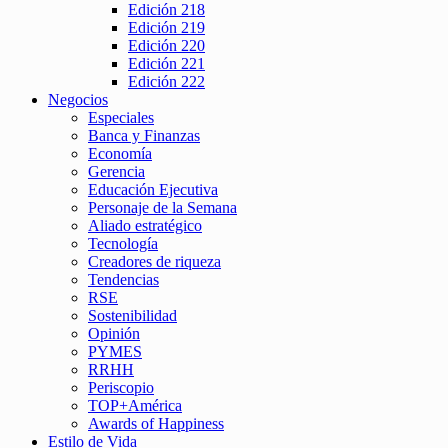
Edición 218
Edición 219
Edición 220
Edición 221
Edición 222
Negocios
Especiales
Banca y Finanzas
Economía
Gerencia
Educación Ejecutiva
Personaje de la Semana
Aliado estratégico
Tecnología
Creadores de riqueza
Tendencias
RSE
Sostenibilidad
Opinión
PYMES
RRHH
Periscopio
TOP+América
Awards of Happiness
Estilo de Vida