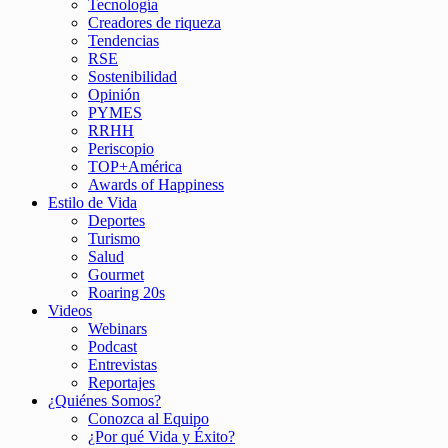
Tecnología
Creadores de riqueza
Tendencias
RSE
Sostenibilidad
Opinión
PYMES
RRHH
Periscopio
TOP+América
Awards of Happiness
Estilo de Vida
Deportes
Turismo
Salud
Gourmet
Roaring 20s
Videos
Webinars
Podcast
Entrevistas
Reportajes
¿Quiénes Somos?
Conozca al Equipo
¿Por qué Vida y Éxito?