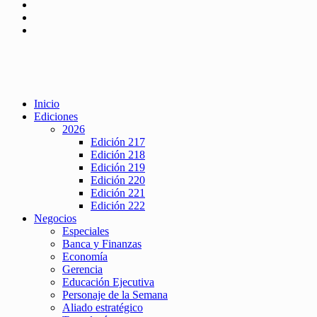
Inicio
Ediciones
2026
Edición 217
Edición 218
Edición 219
Edición 220
Edición 221
Edición 222
Negocios
Especiales
Banca y Finanzas
Economía
Gerencia
Educación Ejecutiva
Personaje de la Semana
Aliado estratégico