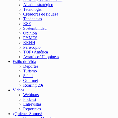
Aliado estratégico
Tecnología
Creadores de riqueza
Tendencias
RSE
Sostenibilidad
Opinión
PYMES
RRHH
Periscopio
TOP+América
Awards of Happiness
Estilo de Vida
Deportes
Turismo
Salud
Gourmet
Roaring 20s
Videos
Webinars
Podcast
Entrevistas
Reportajes
¿Quiénes Somos?