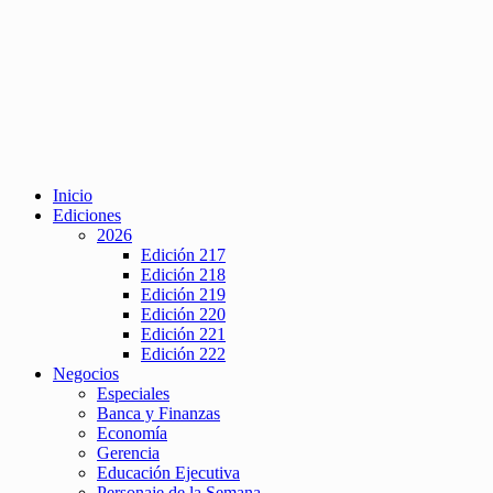
Inicio
Ediciones
2026
Edición 217
Edición 218
Edición 219
Edición 220
Edición 221
Edición 222
Negocios
Especiales
Banca y Finanzas
Economía
Gerencia
Educación Ejecutiva
Personaje de la Semana