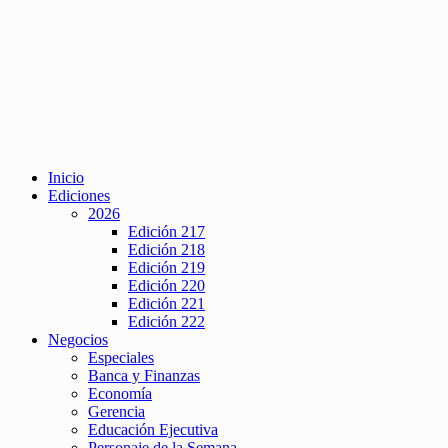
Inicio
Ediciones
2026
Edición 217
Edición 218
Edición 219
Edición 220
Edición 221
Edición 222
Negocios
Especiales
Banca y Finanzas
Economía
Gerencia
Educación Ejecutiva
Personaje de la Semana