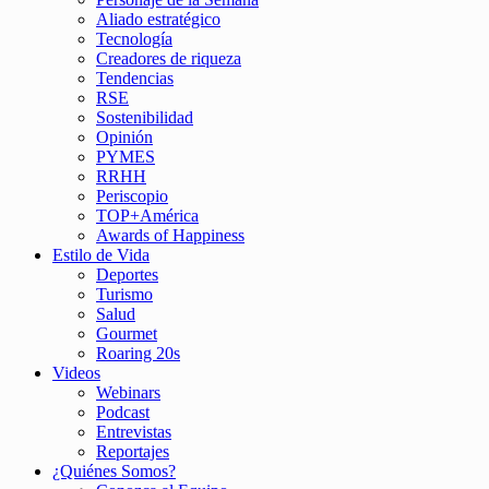
Aliado estratégico
Tecnología
Creadores de riqueza
Tendencias
RSE
Sostenibilidad
Opinión
PYMES
RRHH
Periscopio
TOP+América
Awards of Happiness
Estilo de Vida
Deportes
Turismo
Salud
Gourmet
Roaring 20s
Videos
Webinars
Podcast
Entrevistas
Reportajes
¿Quiénes Somos?