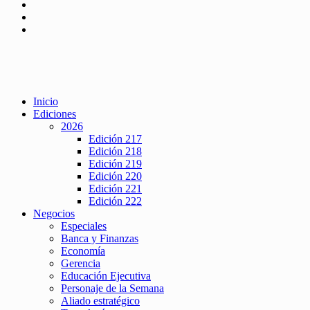
Inicio
Ediciones
2026
Edición 217
Edición 218
Edición 219
Edición 220
Edición 221
Edición 222
Negocios
Especiales
Banca y Finanzas
Economía
Gerencia
Educación Ejecutiva
Personaje de la Semana
Aliado estratégico