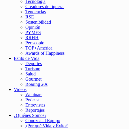
Tecnología
Creadores de riqueza
Tendencias
RSE
Sostenibilidad
Opinión
PYMES
RRHH
Periscopio
TOP+América
Awards of Happiness
Estilo de Vida
Deportes
Turismo
Salud
Gourmet
Roaring 20s
Videos
Webinars
Podcast
Entrevistas
Reportajes
¿Quiénes Somos?
Conozca al Equipo
¿Por qué Vida y Éxito?