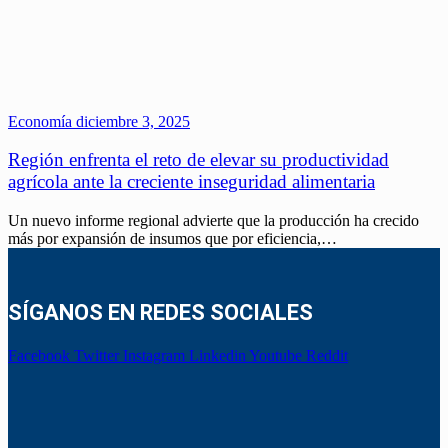
Economía
diciembre 3, 2025
Región enfrenta el reto de elevar su productividad
agrícola ante la creciente inseguridad alimentaria
Un nuevo informe regional advierte que la producción ha crecido
más por expansión de insumos que por eficiencia,…
SÍGANOS EN REDES SOCIALES
Facebook
Twitter
Instagram
Linkedin
Youtube
Reddit