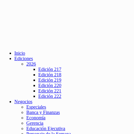
Inicio
Ediciones
2026
Edición 217
Edición 218
Edición 219
Edición 220
Edición 221
Edición 222
Negocios
Especiales
Banca y Finanzas
Economía
Gerencia
Educación Ejecutiva
Personaje de la Semana