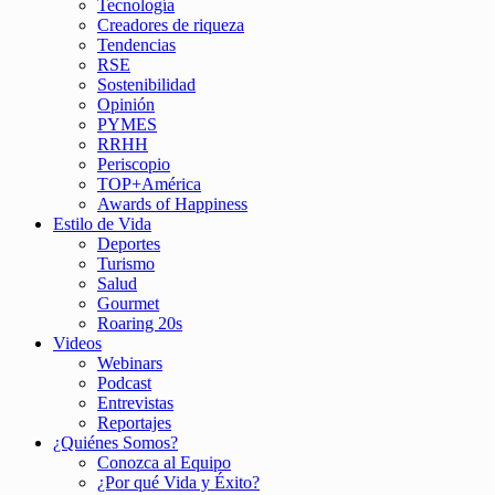
Tecnología
Creadores de riqueza
Tendencias
RSE
Sostenibilidad
Opinión
PYMES
RRHH
Periscopio
TOP+América
Awards of Happiness
Estilo de Vida
Deportes
Turismo
Salud
Gourmet
Roaring 20s
Videos
Webinars
Podcast
Entrevistas
Reportajes
¿Quiénes Somos?
Conozca al Equipo
¿Por qué Vida y Éxito?