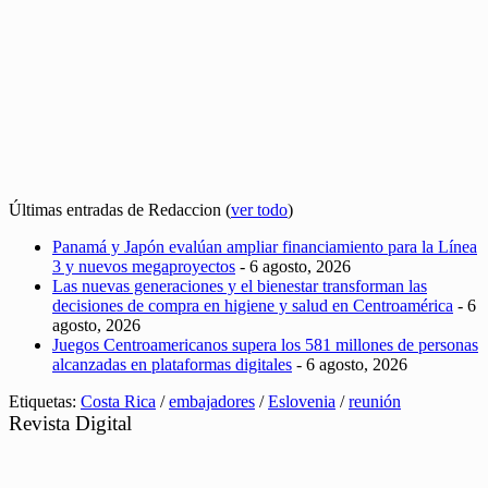
Últimas entradas de Redaccion
(
ver todo
)
Panamá y Japón evalúan ampliar financiamiento para la Línea
3 y nuevos megaproyectos
- 6 agosto, 2026
Las nuevas generaciones y el bienestar transforman las
decisiones de compra en higiene y salud en Centroamérica
- 6
agosto, 2026
Juegos Centroamericanos supera los 581 millones de personas
alcanzadas en plataformas digitales
- 6 agosto, 2026
Etiquetas:
Costa Rica
/
embajadores
/
Eslovenia
/
reunión
Revista Digital