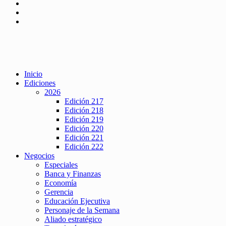
Inicio
Ediciones
2026
Edición 217
Edición 218
Edición 219
Edición 220
Edición 221
Edición 222
Negocios
Especiales
Banca y Finanzas
Economía
Gerencia
Educación Ejecutiva
Personaje de la Semana
Aliado estratégico