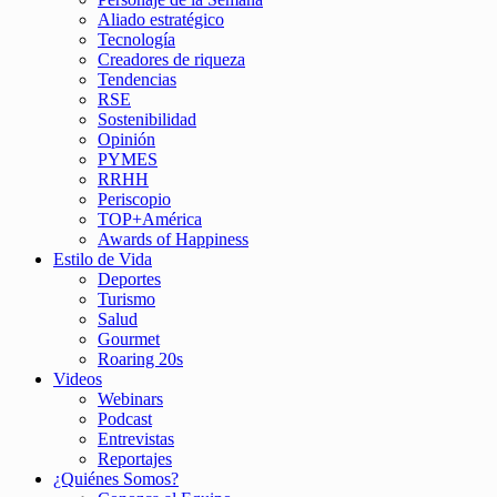
Aliado estratégico
Tecnología
Creadores de riqueza
Tendencias
RSE
Sostenibilidad
Opinión
PYMES
RRHH
Periscopio
TOP+América
Awards of Happiness
Estilo de Vida
Deportes
Turismo
Salud
Gourmet
Roaring 20s
Videos
Webinars
Podcast
Entrevistas
Reportajes
¿Quiénes Somos?