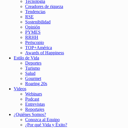
Tecnología
Creadores de riqueza
Tendencias
RSE
Sostenibilidad
Opinión
PYMES
RRHH
Periscopio
TOP+América
Awards of Happiness
Estilo de Vida
Deportes
Turismo
Salud
Gourmet
Roaring 20s
Videos
Webinars
Podcast
Entrevistas
Reportajes
¿Quiénes Somos?
Conozca al Equipo
¿Por qué Vida y Éxito?