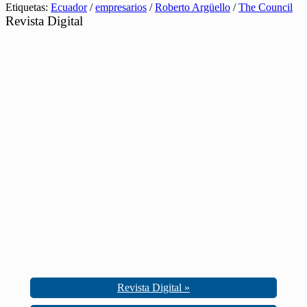
Etiquetas:
Ecuador
/
empresarios
/
Roberto Argüello
/
The Council
Revista Digital
Revista Digital »