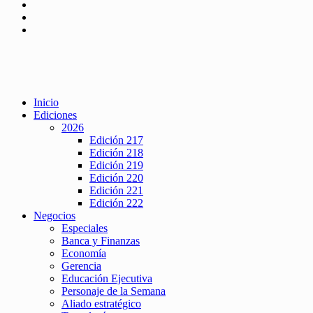
Inicio
Ediciones
2026
Edición 217
Edición 218
Edición 219
Edición 220
Edición 221
Edición 222
Negocios
Especiales
Banca y Finanzas
Economía
Gerencia
Educación Ejecutiva
Personaje de la Semana
Aliado estratégico