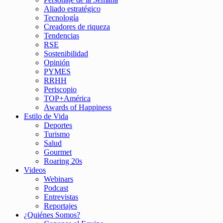
Aliado estratégico
Tecnología
Creadores de riqueza
Tendencias
RSE
Sostenibilidad
Opinión
PYMES
RRHH
Periscopio
TOP+América
Awards of Happiness
Estilo de Vida
Deportes
Turismo
Salud
Gourmet
Roaring 20s
Videos
Webinars
Podcast
Entrevistas
Reportajes
¿Quiénes Somos?