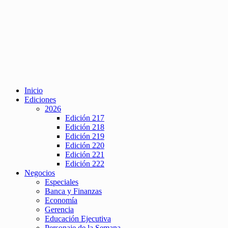
Inicio
Ediciones
2026
Edición 217
Edición 218
Edición 219
Edición 220
Edición 221
Edición 222
Negocios
Especiales
Banca y Finanzas
Economía
Gerencia
Educación Ejecutiva
Personaje de la Semana