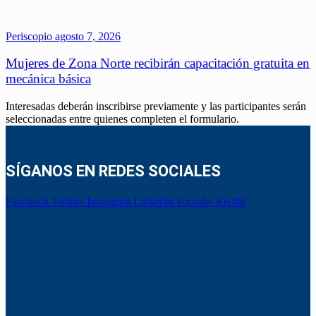
Periscopio
agosto 7, 2026
Mujeres de Zona Norte recibirán capacitación gratuita en
mecánica básica
Interesadas deberán inscribirse previamente y las participantes serán
seleccionadas entre quienes completen el formulario.
SÍGANOS EN REDES SOCIALES
Facebook
Twitter
Instagram
Linkedin
Youtube
Reddit