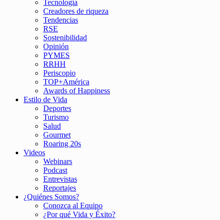
Tecnología
Creadores de riqueza
Tendencias
RSE
Sostenibilidad
Opinión
PYMES
RRHH
Periscopio
TOP+América
Awards of Happiness
Estilo de Vida
Deportes
Turismo
Salud
Gourmet
Roaring 20s
Videos
Webinars
Podcast
Entrevistas
Reportajes
¿Quiénes Somos?
Conozca al Equipo
¿Por qué Vida y Éxito?