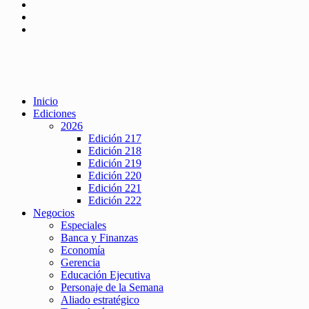
Inicio
Ediciones
2026
Edición 217
Edición 218
Edición 219
Edición 220
Edición 221
Edición 222
Negocios
Especiales
Banca y Finanzas
Economía
Gerencia
Educación Ejecutiva
Personaje de la Semana
Aliado estratégico