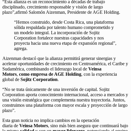
“Esta alianza es un reconocimiento a décadas de trabajo
disciplinado, crecimiento responsable y visión de largo
plazo”,afirmó Salomón Aizenman, Presidente de AGE Holding.
“Hemos construido, desde Costa Rica, una plataforma
sólida respaldada por talento humano comprometido y
un modelo integral. La incorporación de Sojitz
Corporation fortalece nuestras capacidades y nos
proyecta hacia una nueva etapa de expansión regional”,
agrega.
Aizenman destacó que la alianza permitirá generar sinergias y
acelerar oportunidades de crecimiento en Centroamérica, el Caribe y
Sudamérica, combinando el liderazgo local de
Veinsa
Motors
,
como empresa de AGE Holding
, con la experiencia
global de
Sojitz Corporation
.
“No se trata únicamente de una inversión de capital. Sojitz
Corporation aporta conocimiento internacional, acceso a mercados y
una visión estratégica que complementa nuestra trayectoria. Juntos,
construimos una plataforma con mayor escala y proyección de largo
plazo”.
Esta gran noticia no implica cambios en la operación
diaria de
Veinsa Motors
, sino más bien asegura que continuará bajo
la misma
calidad
y con un
mayor liderazgo
, potenciando al equipo