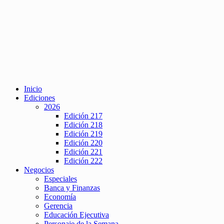
Inicio
Ediciones
2026
Edición 217
Edición 218
Edición 219
Edición 220
Edición 221
Edición 222
Negocios
Especiales
Banca y Finanzas
Economía
Gerencia
Educación Ejecutiva
Personaje de la Semana