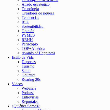
Aliado estratégico
Tecnología
Creadores de riqueza
Tendencias
RSE
Sostenibilidad
Opinión
PYMES
RRHH
Periscopio
TOP+América
Awards of Happiness
Estilo de Vida
Deportes
Turismo
Salud
Gourmet
Roaring 20s
Videos
Webinars
Podcast
Entrevistas
Reportajes
¿Quiénes Somos?