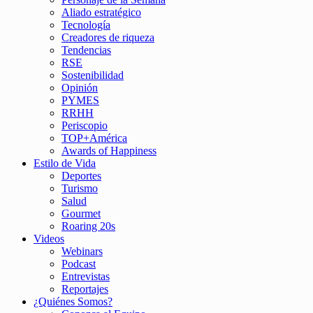
Aliado estratégico
Tecnología
Creadores de riqueza
Tendencias
RSE
Sostenibilidad
Opinión
PYMES
RRHH
Periscopio
TOP+América
Awards of Happiness
Estilo de Vida
Deportes
Turismo
Salud
Gourmet
Roaring 20s
Videos
Webinars
Podcast
Entrevistas
Reportajes
¿Quiénes Somos?