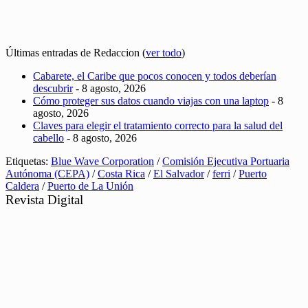
Últimas entradas de Redaccion
(
ver todo
)
Cabarete, el Caribe que pocos conocen y todos deberían
descubrir
- 8 agosto, 2026
Cómo proteger sus datos cuando viajas con una laptop
- 8
agosto, 2026
Claves para elegir el tratamiento correcto para la salud del
cabello
- 8 agosto, 2026
Etiquetas:
Blue Wave Corporation
/
Comisión Ejecutiva Portuaria
Autónoma (CEPA)
/
Costa Rica
/
El Salvador
/
ferri
/
Puerto
Caldera
/
Puerto de La Unión
Revista Digital