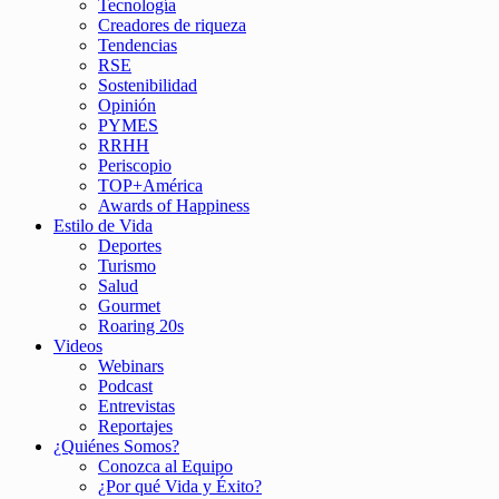
Tecnología
Creadores de riqueza
Tendencias
RSE
Sostenibilidad
Opinión
PYMES
RRHH
Periscopio
TOP+América
Awards of Happiness
Estilo de Vida
Deportes
Turismo
Salud
Gourmet
Roaring 20s
Videos
Webinars
Podcast
Entrevistas
Reportajes
¿Quiénes Somos?
Conozca al Equipo
¿Por qué Vida y Éxito?