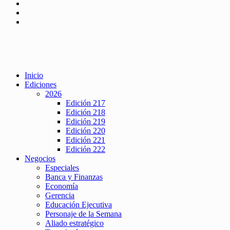
Inicio
Ediciones
2026
Edición 217
Edición 218
Edición 219
Edición 220
Edición 221
Edición 222
Negocios
Especiales
Banca y Finanzas
Economía
Gerencia
Educación Ejecutiva
Personaje de la Semana
Aliado estratégico