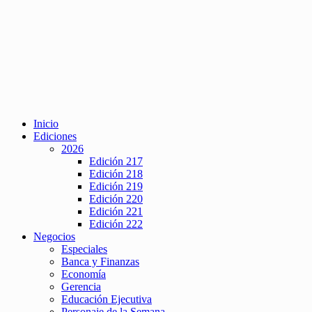
Inicio
Ediciones
2026
Edición 217
Edición 218
Edición 219
Edición 220
Edición 221
Edición 222
Negocios
Especiales
Banca y Finanzas
Economía
Gerencia
Educación Ejecutiva
Personaje de la Semana