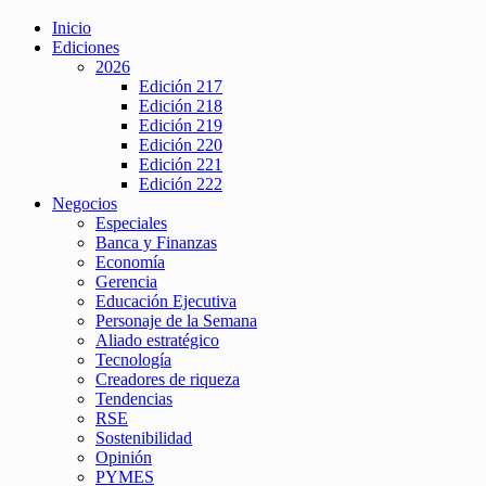
Inicio
Ediciones
2026
Edición 217
Edición 218
Edición 219
Edición 220
Edición 221
Edición 222
Negocios
Especiales
Banca y Finanzas
Economía
Gerencia
Educación Ejecutiva
Personaje de la Semana
Aliado estratégico
Tecnología
Creadores de riqueza
Tendencias
RSE
Sostenibilidad
Opinión
PYMES