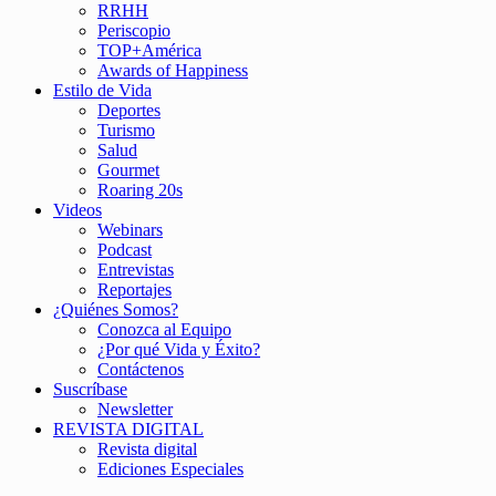
RRHH
Periscopio
TOP+América
Awards of Happiness
Estilo de Vida
Deportes
Turismo
Salud
Gourmet
Roaring 20s
Videos
Webinars
Podcast
Entrevistas
Reportajes
¿Quiénes Somos?
Conozca al Equipo
¿Por qué Vida y Éxito?
Contáctenos
Suscríbase
Newsletter
REVISTA DIGITAL
Revista digital
Ediciones Especiales