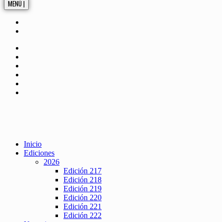
MENÚ |
Inicio
Ediciones
2026
Edición 217
Edición 218
Edición 219
Edición 220
Edición 221
Edición 222