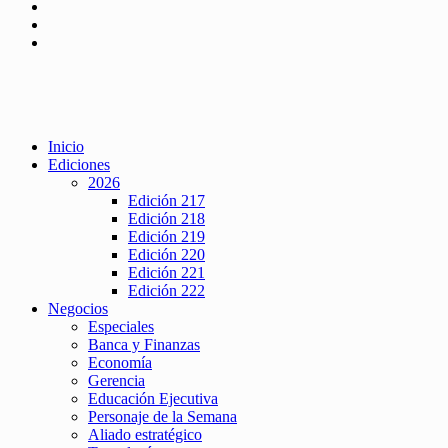
Inicio
Ediciones
2026
Edición 217
Edición 218
Edición 219
Edición 220
Edición 221
Edición 222
Negocios
Especiales
Banca y Finanzas
Economía
Gerencia
Educación Ejecutiva
Personaje de la Semana
Aliado estratégico