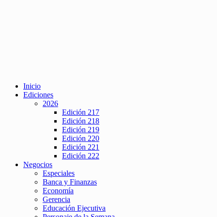
Inicio
Ediciones
2026
Edición 217
Edición 218
Edición 219
Edición 220
Edición 221
Edición 222
Negocios
Especiales
Banca y Finanzas
Economía
Gerencia
Educación Ejecutiva
Personaje de la Semana