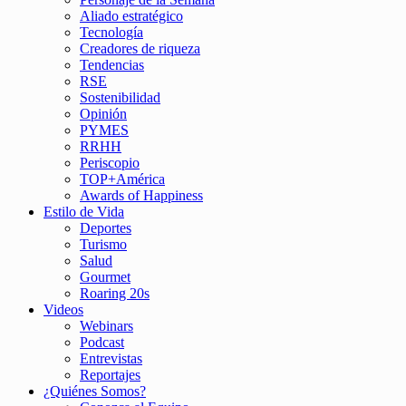
Aliado estratégico
Tecnología
Creadores de riqueza
Tendencias
RSE
Sostenibilidad
Opinión
PYMES
RRHH
Periscopio
TOP+América
Awards of Happiness
Estilo de Vida
Deportes
Turismo
Salud
Gourmet
Roaring 20s
Videos
Webinars
Podcast
Entrevistas
Reportajes
¿Quiénes Somos?