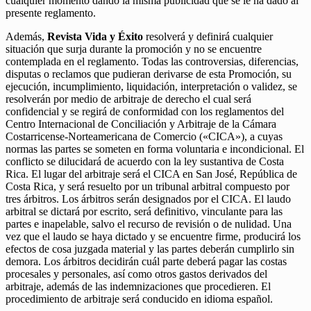
cualquier momento dando la misma publicidad que se le ha dado al
presente reglamento.
Además,
Revista Vida y Éxito
resolverá y definirá cualquier
situación que surja durante la promoción y no se encuentre
contemplada en el reglamento. Todas las controversias, diferencias,
disputas o reclamos que pudieran derivarse de esta Promoción, su
ejecución, incumplimiento, liquidación, interpretación o validez, se
resolverán por medio de arbitraje de derecho el cual será
confidencial y se regirá de conformidad con los reglamentos del
Centro Internacional de Conciliación y Arbitraje de la Cámara
Costarricense-Norteamericana de Comercio («CICA»), a cuyas
normas las partes se someten en forma voluntaria e incondicional. El
conflicto se dilucidará de acuerdo con la ley sustantiva de Costa
Rica. El lugar del arbitraje será el CICA en San José, República de
Costa Rica, y será resuelto por un tribunal arbitral compuesto por
tres árbitros. Los árbitros serán designados por el CICA. El laudo
arbitral se dictará por escrito, será definitivo, vinculante para las
partes e inapelable, salvo el recurso de revisión o de nulidad. Una
vez que el laudo se haya dictado y se encuentre firme, producirá los
efectos de cosa juzgada material y las partes deberán cumplirlo sin
demora. Los árbitros decidirán cuál parte deberá pagar las costas
procesales y personales, así como otros gastos derivados del
arbitraje, además de las indemnizaciones que procedieren. El
procedimiento de arbitraje será conducido en idioma español.