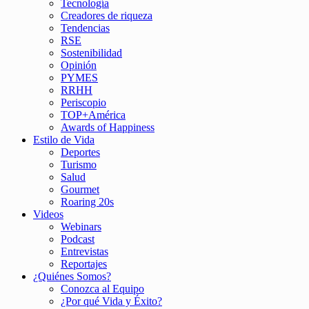
Tecnología
Creadores de riqueza
Tendencias
RSE
Sostenibilidad
Opinión
PYMES
RRHH
Periscopio
TOP+América
Awards of Happiness
Estilo de Vida
Deportes
Turismo
Salud
Gourmet
Roaring 20s
Videos
Webinars
Podcast
Entrevistas
Reportajes
¿Quiénes Somos?
Conozca al Equipo
¿Por qué Vida y Éxito?