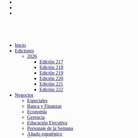
Inicio
Ediciones
2026
Edición 217
Edición 218
Edición 219
Edición 220
Edición 221
Edición 222
Negocios
Especiales
Banca y Finanzas
Economía
Gerencia
Educación Ejecutiva
Personaje de la Semana
Aliado estratégico