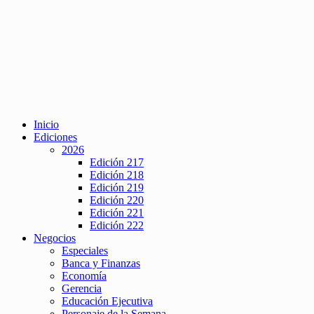
Inicio
Ediciones
2026
Edición 217
Edición 218
Edición 219
Edición 220
Edición 221
Edición 222
Negocios
Especiales
Banca y Finanzas
Economía
Gerencia
Educación Ejecutiva
Personaje de la Semana