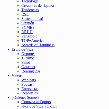
Tecnología
Creadores de riqueza
Tendencias
RSE
Sostenibilidad
Opinión
PYMES
RRHH
Periscopio
TOP+América
Awards of Happiness
Estilo de Vida
Deportes
Turismo
Salud
Gourmet
Roaring 20s
Videos
Webinars
Podcast
Entrevistas
Reportajes
¿Quiénes Somos?
Conozca al Equipo
¿Por qué Vida y Éxito?