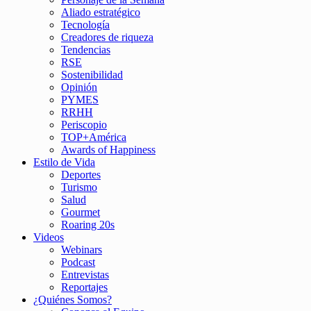
Aliado estratégico
Tecnología
Creadores de riqueza
Tendencias
RSE
Sostenibilidad
Opinión
PYMES
RRHH
Periscopio
TOP+América
Awards of Happiness
Estilo de Vida
Deportes
Turismo
Salud
Gourmet
Roaring 20s
Videos
Webinars
Podcast
Entrevistas
Reportajes
¿Quiénes Somos?