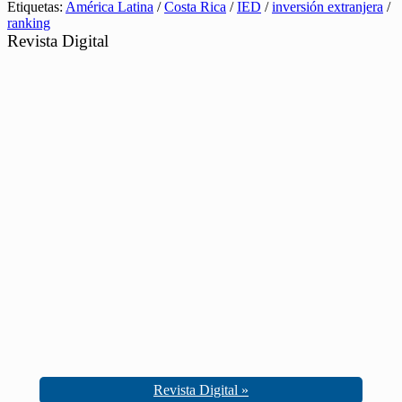
Etiquetas:
América Latina
/
Costa Rica
/
IED
/
inversión extranjera
/
ranking
Revista Digital
Revista Digital »