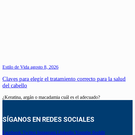
Estilo de Vida
agosto 8, 2026
Claves para elegir el tratamiento correcto para la salud
del cabello
¿Keratina, argán o macadamia cuál es el adecuado?
SÍGANOS EN REDES SOCIALES
Facebook
Twitter
Instagram
Linkedin
Youtube
Reddit