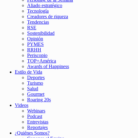
Aliado estratégico
Tecnología
Creadores de riqueza
Tendencias
RSE
Sostenibilidad
Opinión
PYMES
RRHH
Periscopio
TOP+América
Awards of Happiness
Estilo de Vida
Deportes
Turismo
Salud
Gourmet
Roaring 20s
Videos
Webinars
Podcast
Entrevistas
Reportajes
¿Quiénes Somos?