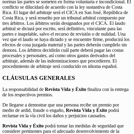
normas las partes se someten en forma voluntaria e incondicional. El
conflicto se dilucidará de acuerdo con la ley sustantiva de Costa
Rica. El lugar del arbitraje será el CICA en San José, República de
Costa Rica, y será resuelto por un tribunal arbitral compuesto por
tres árbitros. Los árbitros serán designados por el CICA. El laudo
arbitral se dictará por escrito, será definitivo, vinculante para las
partes e inapelable, salvo el recurso de revisión o de nulidad. Una
vez que el laudo se haya dictado y se encuentre firme, producirá los
efectos de cosa juzgada material y las partes deberán cumplirlo sin
demora. Los árbitros decidirán cuál parte deberá pagar las costas
procesales y personales, así como otros gastos derivados del
arbitraje, además de las indemnizaciones que procedieren. El
procedimiento de arbitraje será conducido en idioma español.
CLÁUSULAS GENERALES
La responsabilidad de
Revista Vida y Éxito
finaliza con la entrega
de los respectivos premios.
De llegarse a demostrar que una persona recibe un premio por
medio de ardid, fraude o engaño,
Revista Vida y Éxito
podrá
reclamar en la vía civil los daños y perjuicios causados.
Revista Vida y Éxito
podrá tomar las medidas de seguridad que
considere pertinentes para el adecuado desenvolvimiento de la