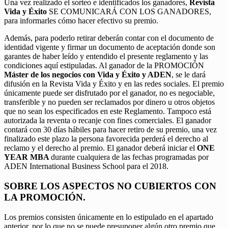
Una vez realizado el sorteo e identificados los ganadores,
Revista
Vida y Éxito
SE COMUNICARÁ CON LOS GANADORES,
para informarles cómo hacer efectivo su premio.
Además, para poderlo retirar deberán contar con el documento de
identidad vigente y firmar un documento de aceptación donde son
garantes de haber leído y entendido el presente reglamento y las
condiciones aquí estipuladas. Al ganador de la PROMOCIÓN
Máster de los negocios con Vida y Éxito y ADEN
, se le dará
difusión en la Revista Vida y Éxito y en las redes sociales. El premio
únicamente puede ser disfrutado por el ganador, no es negociable,
transferible y no pueden ser reclamados por dinero u otros objetos
que no sean los especificados en este Reglamento. Tampoco está
autorizada la reventa o recanje con fines comerciales. El ganador
contará con 30 días hábiles para hacer retiro de su premio, una vez
finalizado este plazo la persona favorecida perderá el derecho al
reclamo y el derecho al premio. El ganador deberá iniciar el
ONE
YEAR MBA
durante cualquiera de las fechas programadas por
ADEN International Business School para el 2018.
SOBRE LOS ASPECTOS NO CUBIERTOS CON
LA PROMOCIÓN.
Los premios consisten únicamente en lo estipulado en el apartado
anterior, por lo que no se puede presuponer algún otro premio que