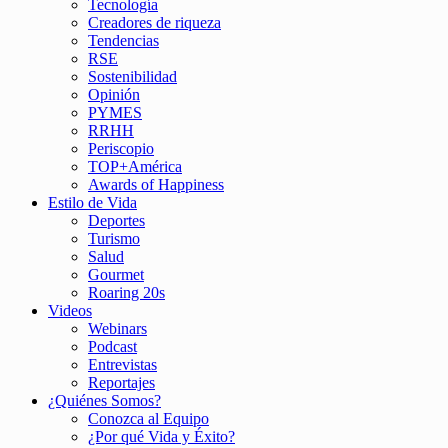
Tecnología
Creadores de riqueza
Tendencias
RSE
Sostenibilidad
Opinión
PYMES
RRHH
Periscopio
TOP+América
Awards of Happiness
Estilo de Vida
Deportes
Turismo
Salud
Gourmet
Roaring 20s
Videos
Webinars
Podcast
Entrevistas
Reportajes
¿Quiénes Somos?
Conozca al Equipo
¿Por qué Vida y Éxito?