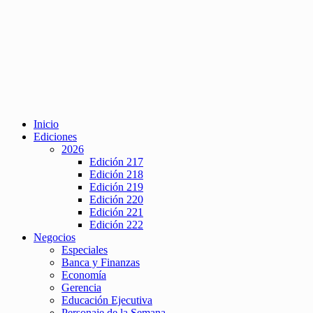
Inicio
Ediciones
2026
Edición 217
Edición 218
Edición 219
Edición 220
Edición 221
Edición 222
Negocios
Especiales
Banca y Finanzas
Economía
Gerencia
Educación Ejecutiva
Personaje de la Semana