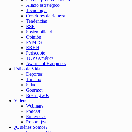
Aliado estratégico
Tecnología
Creadores de riqueza
Tendencias
RSE
Sostenibilidad
Opinión
PYMES
RRHH
Periscopio
TOP+América
Awards of Happiness
Estilo de Vida
Deportes
Turismo
Salud
Gourmet
Roaring 20s
Videos
Webinars
Podcast
Entrevistas
Reportajes
¿Quiénes Somos?