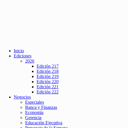
Inicio
Ediciones
2026
Edición 217
Edición 218
Edición 219
Edición 220
Edición 221
Edición 222
Negocios
Especiales
Banca y Finanzas
Economía
Gerencia
Educación Ejecutiva
Personaje de la Semana