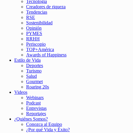
Tecnología
Creadores de riqueza
Tendencias
RSE
Sostenibilidad
Opinión
PYMES
RRHH
Periscopio
TOP+América
Awards of Happiness
Estilo de Vida
Deportes
Turismo
Salud
Gourmet
Roaring 20s
Videos
Webinars
Podcast
Entrevistas
Reportajes
¿Quiénes Somos?
Conozca al Equipo
¿Por qué Vida y Éxito?