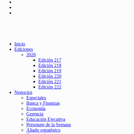
Inicio
Ediciones
2026
Edición 217
Edición 218
Edición 219
Edición 220
Edición 221
Edición 222
Negocios
Especiales
Banca y Finanzas
Economía
Gerencia
Educación Ejecutiva
Personaje de la Semana
Aliado estratégico