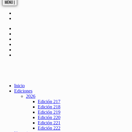
MENÚ |
Inicio
Ediciones
2026
Edición 217
Edición 218
Edición 219
Edición 220
Edición 221
Edición 222