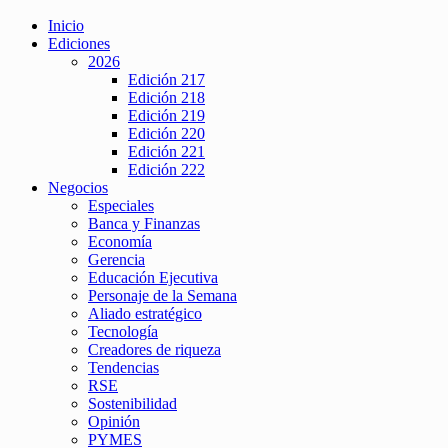
Inicio
Ediciones
2026
Edición 217
Edición 218
Edición 219
Edición 220
Edición 221
Edición 222
Negocios
Especiales
Banca y Finanzas
Economía
Gerencia
Educación Ejecutiva
Personaje de la Semana
Aliado estratégico
Tecnología
Creadores de riqueza
Tendencias
RSE
Sostenibilidad
Opinión
PYMES