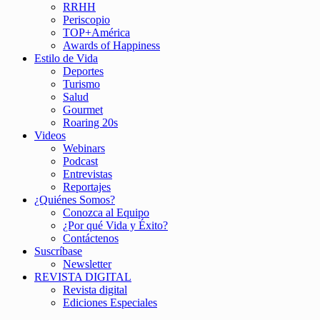
RRHH
Periscopio
TOP+América
Awards of Happiness
Estilo de Vida
Deportes
Turismo
Salud
Gourmet
Roaring 20s
Videos
Webinars
Podcast
Entrevistas
Reportajes
¿Quiénes Somos?
Conozca al Equipo
¿Por qué Vida y Éxito?
Contáctenos
Suscríbase
Newsletter
REVISTA DIGITAL
Revista digital
Ediciones Especiales