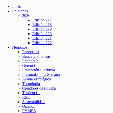
Inicio
Ediciones
2026
Edición 217
Edición 218
Edición 219
Edición 220
Edición 221
Edición 222
Negocios
Especiales
Banca y Finanzas
Economía
Gerencia
Educación Ejecutiva
Personaje de la Semana
Aliado estratégico
Tecnología
Creadores de riqueza
Tendencias
RSE
Sostenibilidad
Opinión
PYMES