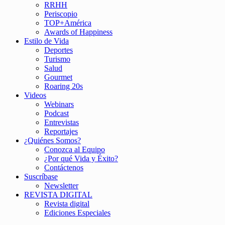
RRHH
Periscopio
TOP+América
Awards of Happiness
Estilo de Vida
Deportes
Turismo
Salud
Gourmet
Roaring 20s
Videos
Webinars
Podcast
Entrevistas
Reportajes
¿Quiénes Somos?
Conozca al Equipo
¿Por qué Vida y Éxito?
Contáctenos
Suscríbase
Newsletter
REVISTA DIGITAL
Revista digital
Ediciones Especiales