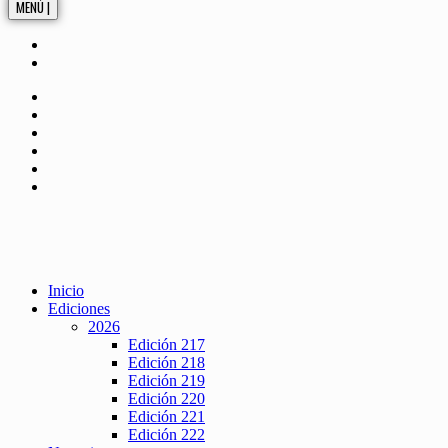
MENÚ |
Inicio
Ediciones
2026
Edición 217
Edición 218
Edición 219
Edición 220
Edición 221
Edición 222