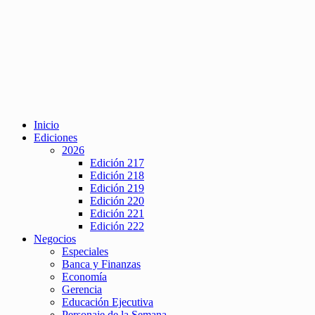
Inicio
Ediciones
2026
Edición 217
Edición 218
Edición 219
Edición 220
Edición 221
Edición 222
Negocios
Especiales
Banca y Finanzas
Economía
Gerencia
Educación Ejecutiva
Personaje de la Semana