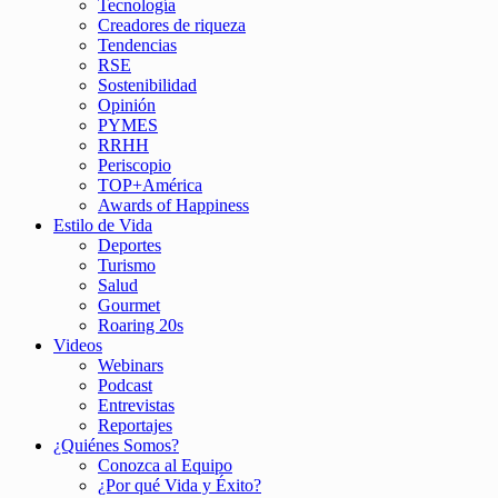
Tecnología
Creadores de riqueza
Tendencias
RSE
Sostenibilidad
Opinión
PYMES
RRHH
Periscopio
TOP+América
Awards of Happiness
Estilo de Vida
Deportes
Turismo
Salud
Gourmet
Roaring 20s
Videos
Webinars
Podcast
Entrevistas
Reportajes
¿Quiénes Somos?
Conozca al Equipo
¿Por qué Vida y Éxito?