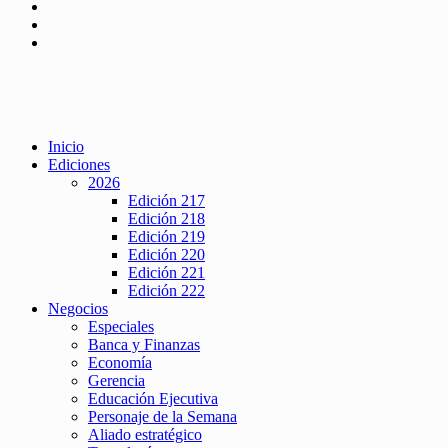
Inicio
Ediciones
2026
Edición 217
Edición 218
Edición 219
Edición 220
Edición 221
Edición 222
Negocios
Especiales
Banca y Finanzas
Economía
Gerencia
Educación Ejecutiva
Personaje de la Semana
Aliado estratégico