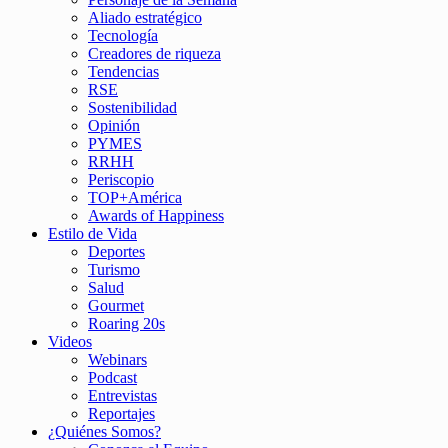
Aliado estratégico
Tecnología
Creadores de riqueza
Tendencias
RSE
Sostenibilidad
Opinión
PYMES
RRHH
Periscopio
TOP+América
Awards of Happiness
Estilo de Vida
Deportes
Turismo
Salud
Gourmet
Roaring 20s
Videos
Webinars
Podcast
Entrevistas
Reportajes
¿Quiénes Somos?