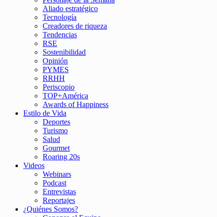
Aliado estratégico
Tecnología
Creadores de riqueza
Tendencias
RSE
Sostenibilidad
Opinión
PYMES
RRHH
Periscopio
TOP+América
Awards of Happiness
Estilo de Vida
Deportes
Turismo
Salud
Gourmet
Roaring 20s
Videos
Webinars
Podcast
Entrevistas
Reportajes
¿Quiénes Somos?