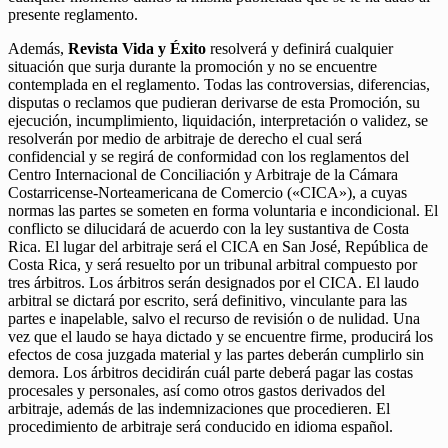
presente reglamento.
Además,
Revista Vida y Éxito
resolverá y definirá cualquier
situación que surja durante la promoción y no se encuentre
contemplada en el reglamento. Todas las controversias, diferencias,
disputas o reclamos que pudieran derivarse de esta Promoción, su
ejecución, incumplimiento, liquidación, interpretación o validez, se
resolverán por medio de arbitraje de derecho el cual será
confidencial y se regirá de conformidad con los reglamentos del
Centro Internacional de Conciliación y Arbitraje de la Cámara
Costarricense-Norteamericana de Comercio («CICA»), a cuyas
normas las partes se someten en forma voluntaria e incondicional. El
conflicto se dilucidará de acuerdo con la ley sustantiva de Costa
Rica. El lugar del arbitraje será el CICA en San José, República de
Costa Rica, y será resuelto por un tribunal arbitral compuesto por
tres árbitros. Los árbitros serán designados por el CICA. El laudo
arbitral se dictará por escrito, será definitivo, vinculante para las
partes e inapelable, salvo el recurso de revisión o de nulidad. Una
vez que el laudo se haya dictado y se encuentre firme, producirá los
efectos de cosa juzgada material y las partes deberán cumplirlo sin
demora. Los árbitros decidirán cuál parte deberá pagar las costas
procesales y personales, así como otros gastos derivados del
arbitraje, además de las indemnizaciones que procedieren. El
procedimiento de arbitraje será conducido en idioma español.