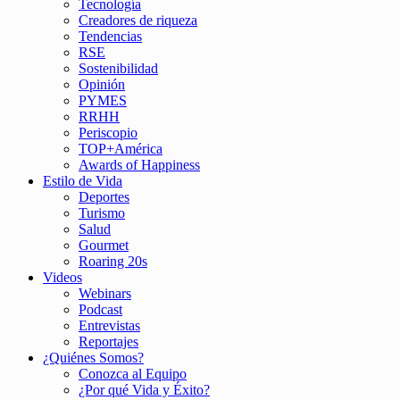
Tecnología
Creadores de riqueza
Tendencias
RSE
Sostenibilidad
Opinión
PYMES
RRHH
Periscopio
TOP+América
Awards of Happiness
Estilo de Vida
Deportes
Turismo
Salud
Gourmet
Roaring 20s
Videos
Webinars
Podcast
Entrevistas
Reportajes
¿Quiénes Somos?
Conozca al Equipo
¿Por qué Vida y Éxito?