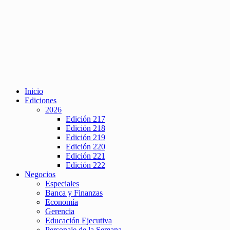
Inicio
Ediciones
2026
Edición 217
Edición 218
Edición 219
Edición 220
Edición 221
Edición 222
Negocios
Especiales
Banca y Finanzas
Economía
Gerencia
Educación Ejecutiva
Personaje de la Semana