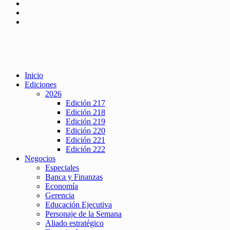
Inicio
Ediciones
2026
Edición 217
Edición 218
Edición 219
Edición 220
Edición 221
Edición 222
Negocios
Especiales
Banca y Finanzas
Economía
Gerencia
Educación Ejecutiva
Personaje de la Semana
Aliado estratégico