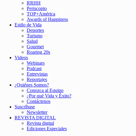
RRHH
Periscopio
TOP+América
Awards of Happiness
Estilo de Vida
Deportes
Turismo
Salud
Gourmet
Roaring 20s
Videos
Webinars
Podcast
Entrevistas
Reportajes
¿Quiénes Somos?
Conozca al Equipo
¿Por qué Vida y Éxito?
Contáctenos
Suscríbase
Newsletter
REVISTA DIGITAL
Revista digital
Ediciones Especiales