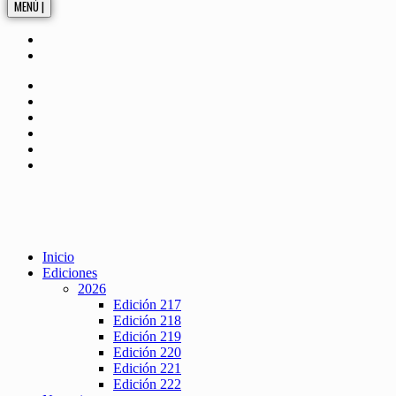
MENÚ |
Inicio
Ediciones
2026
Edición 217
Edición 218
Edición 219
Edición 220
Edición 221
Edición 222