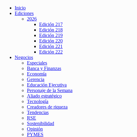
Inicio
Ediciones
2026
Edición 217
Edición 218
Edición 219
Edición 220
Edición 221
Edición 222
Negocios
Especiales
Banca y Finanzas
Economía
Gerencia
Educación Ejecutiva
Personaje de la Semana
Aliado estratégico
Tecnología
Creadores de riqueza
Tendencias
RSE
Sostenibilidad
Opinión
PYMES