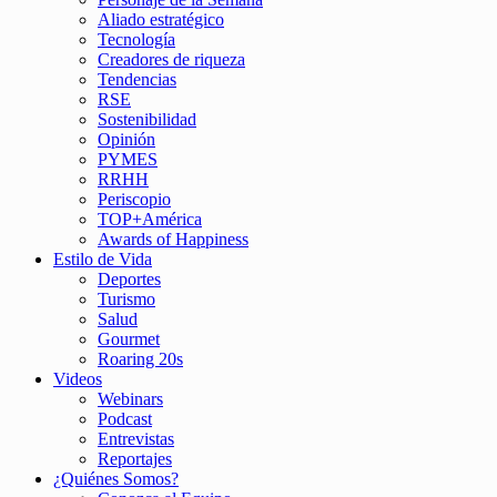
Aliado estratégico
Tecnología
Creadores de riqueza
Tendencias
RSE
Sostenibilidad
Opinión
PYMES
RRHH
Periscopio
TOP+América
Awards of Happiness
Estilo de Vida
Deportes
Turismo
Salud
Gourmet
Roaring 20s
Videos
Webinars
Podcast
Entrevistas
Reportajes
¿Quiénes Somos?