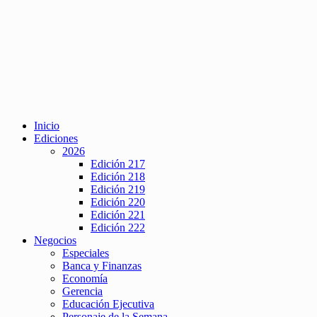
Inicio
Ediciones
2026
Edición 217
Edición 218
Edición 219
Edición 220
Edición 221
Edición 222
Negocios
Especiales
Banca y Finanzas
Economía
Gerencia
Educación Ejecutiva
Personaje de la Semana