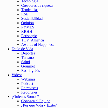
Tecnología
Creadores de riqueza
Tendencias
RSE
Sostenibilidad
Opinión
PYMES
RRHH
Periscopio
TOP+América
Awards of Happiness
Estilo de Vida
Deportes
Turismo
Salud
Gourmet
Roaring 20s
Videos
Webinars
Podcast
Entrevistas
Reportajes
¿Quiénes Somos?
Conozca al Equipo
¿Por qué Vida y Éxito?