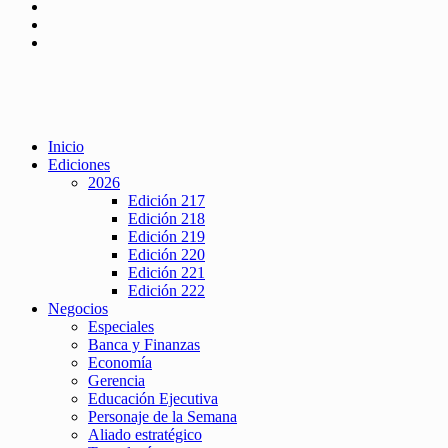
Inicio
Ediciones
2026
Edición 217
Edición 218
Edición 219
Edición 220
Edición 221
Edición 222
Negocios
Especiales
Banca y Finanzas
Economía
Gerencia
Educación Ejecutiva
Personaje de la Semana
Aliado estratégico