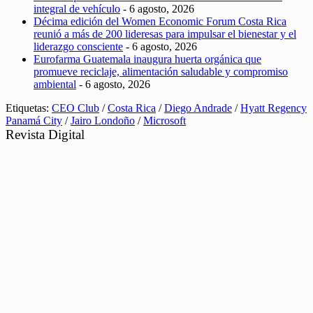
integral de vehículo
- 6 agosto, 2026
Décima edición del Women Economic Forum Costa Rica
reunió a más de 200 lideresas para impulsar el bienestar y el
liderazgo consciente
- 6 agosto, 2026
Eurofarma Guatemala inaugura huerta orgánica que
promueve reciclaje, alimentación saludable y compromiso
ambiental
- 6 agosto, 2026
Etiquetas:
CEO Club
/
Costa Rica
/
Diego Andrade
/
Hyatt Regency
Panamá City
/
Jairo Londoño
/
Microsoft
Revista Digital