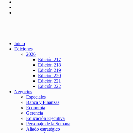
Inicio
Ediciones
2026
Edición 217
Edición 218
Edición 219
Edición 220
Edición 221
Edición 222
Negocios
Especiales
Banca y Finanzas
Economía
Gerencia
Educación Ejecutiva
Personaje de la Semana
Aliado estratégico