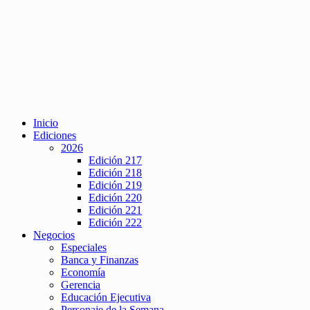
Inicio
Ediciones
2026
Edición 217
Edición 218
Edición 219
Edición 220
Edición 221
Edición 222
Negocios
Especiales
Banca y Finanzas
Economía
Gerencia
Educación Ejecutiva
Personaje de la Semana