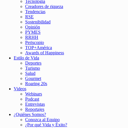
Tecnología
Creadores de riqueza
Tendencias
RSE
Sostenibilidad
Opinión
PYMES
RRHH
Periscopio
TOP+América
Awards of Happiness
Estilo de Vida
Deportes
Turismo
Salud
Gourmet
Roaring 20s
Videos
Webinars
Podcast
Entrevistas
Reportajes
¿Quiénes Somos?
Conozca al Equipo
¿Por qué Vida y Éxito?