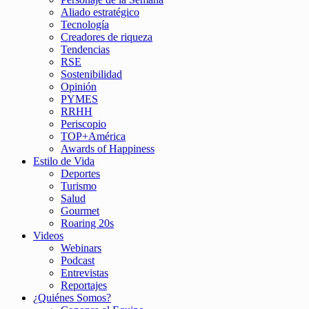
Aliado estratégico
Tecnología
Creadores de riqueza
Tendencias
RSE
Sostenibilidad
Opinión
PYMES
RRHH
Periscopio
TOP+América
Awards of Happiness
Estilo de Vida
Deportes
Turismo
Salud
Gourmet
Roaring 20s
Videos
Webinars
Podcast
Entrevistas
Reportajes
¿Quiénes Somos?