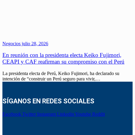
Negocios
julio 28, 2026
En reunión con la presidenta electa Keiko Fujimori,
CEAPI y CAF reafirman su compromiso con el Perú
La presidenta electa de Perú, Keiko Fujimori, ha declarado su
intención de “construir un Perú seguro para vivir,…
SÍGANOS EN REDES SOCIALES
Facebook
Twitter
Instagram
Linkedin
Youtube
Reddit