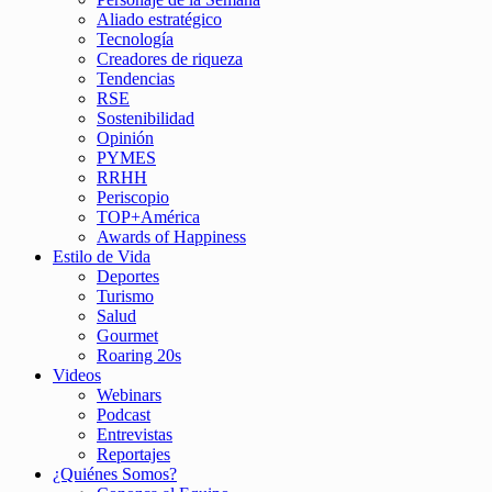
Aliado estratégico
Tecnología
Creadores de riqueza
Tendencias
RSE
Sostenibilidad
Opinión
PYMES
RRHH
Periscopio
TOP+América
Awards of Happiness
Estilo de Vida
Deportes
Turismo
Salud
Gourmet
Roaring 20s
Videos
Webinars
Podcast
Entrevistas
Reportajes
¿Quiénes Somos?