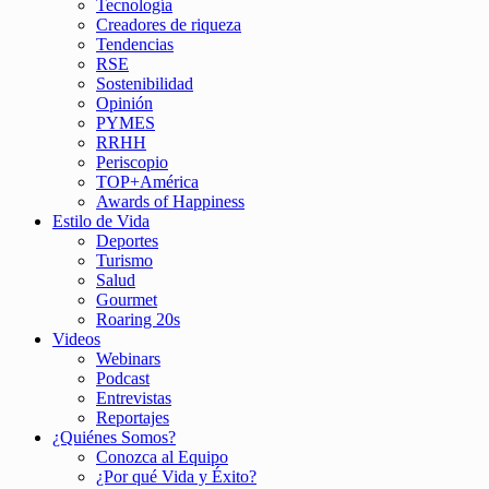
Tecnología
Creadores de riqueza
Tendencias
RSE
Sostenibilidad
Opinión
PYMES
RRHH
Periscopio
TOP+América
Awards of Happiness
Estilo de Vida
Deportes
Turismo
Salud
Gourmet
Roaring 20s
Videos
Webinars
Podcast
Entrevistas
Reportajes
¿Quiénes Somos?
Conozca al Equipo
¿Por qué Vida y Éxito?