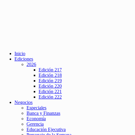
Inicio
Ediciones
2026
Edición 217
Edición 218
Edición 219
Edición 220
Edición 221
Edición 222
Negocios
Especiales
Banca y Finanzas
Economía
Gerencia
Educación Ejecutiva
Personaje de la Semana