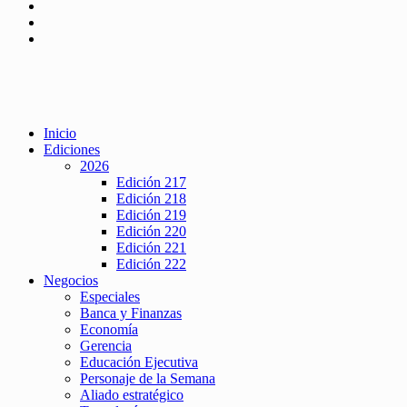
Inicio
Ediciones
2026
Edición 217
Edición 218
Edición 219
Edición 220
Edición 221
Edición 222
Negocios
Especiales
Banca y Finanzas
Economía
Gerencia
Educación Ejecutiva
Personaje de la Semana
Aliado estratégico