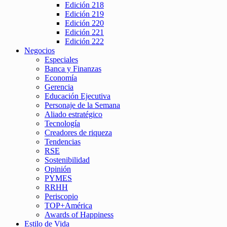
Edición 218
Edición 219
Edición 220
Edición 221
Edición 222
Negocios
Especiales
Banca y Finanzas
Economía
Gerencia
Educación Ejecutiva
Personaje de la Semana
Aliado estratégico
Tecnología
Creadores de riqueza
Tendencias
RSE
Sostenibilidad
Opinión
PYMES
RRHH
Periscopio
TOP+América
Awards of Happiness
Estilo de Vida