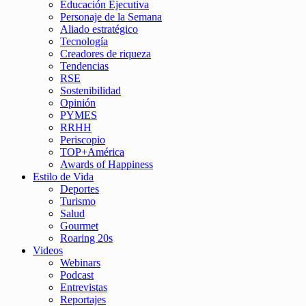
Educación Ejecutiva
Personaje de la Semana
Aliado estratégico
Tecnología
Creadores de riqueza
Tendencias
RSE
Sostenibilidad
Opinión
PYMES
RRHH
Periscopio
TOP+América
Awards of Happiness
Estilo de Vida
Deportes
Turismo
Salud
Gourmet
Roaring 20s
Videos
Webinars
Podcast
Entrevistas
Reportajes