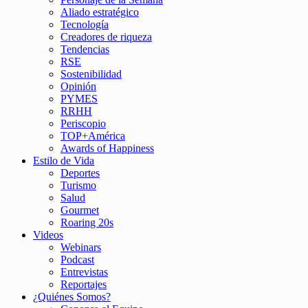
Aliado estratégico
Tecnología
Creadores de riqueza
Tendencias
RSE
Sostenibilidad
Opinión
PYMES
RRHH
Periscopio
TOP+América
Awards of Happiness
Estilo de Vida
Deportes
Turismo
Salud
Gourmet
Roaring 20s
Videos
Webinars
Podcast
Entrevistas
Reportajes
¿Quiénes Somos?