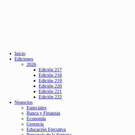
Inicio
Ediciones
2026
Edición 217
Edición 218
Edición 219
Edición 220
Edición 221
Edición 222
Negocios
Especiales
Banca y Finanzas
Economía
Gerencia
Educación Ejecutiva
Personaje de la Semana