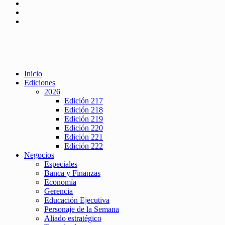
Inicio
Ediciones
2026
Edición 217
Edición 218
Edición 219
Edición 220
Edición 221
Edición 222
Negocios
Especiales
Banca y Finanzas
Economía
Gerencia
Educación Ejecutiva
Personaje de la Semana
Aliado estratégico