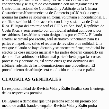
confidencial y se regirá de conformidad con los reglamentos del
Centro Internacional de Conciliación y Arbitraje de la Cámara
Costarricense-Norteamericana de Comercio («CICA»), a cuyas
normas las partes se someten en forma voluntaria e incondicional. El
conflicto se dilucidará de acuerdo con la ley sustantiva de Costa
Rica. El lugar del arbitraje será el CICA en San José, República de
Costa Rica, y será resuelto por un tribunal arbitral compuesto por
tres árbitros. Los árbitros serán designados por el CICA. El laudo
arbitral se dictará por escrito, será definitivo, vinculante para las
partes e inapelable, salvo el recurso de revisión o de nulidad. Una
vez que el laudo se haya dictado y se encuentre firme, producirá los
efectos de cosa juzgada material y las partes deberán cumplirlo sin
demora. Los árbitros decidirán cuál parte deberá pagar las costas
procesales y personales, así como otros gastos derivados del
arbitraje, además de las indemnizaciones que procedieren. El
procedimiento de arbitraje será conducido en idioma español.
CLÁUSULAS GENERALES
La responsabilidad de
Revista Vida y Éxito
finaliza con la entrega
de los respectivos premios.
De llegarse a demostrar que una persona recibe un premio por
medio de ardid, fraude o engaño,
Revista Vida y Éxito
podrá