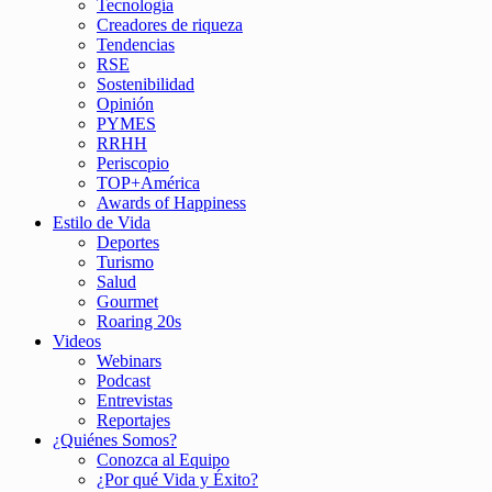
Tecnología
Creadores de riqueza
Tendencias
RSE
Sostenibilidad
Opinión
PYMES
RRHH
Periscopio
TOP+América
Awards of Happiness
Estilo de Vida
Deportes
Turismo
Salud
Gourmet
Roaring 20s
Videos
Webinars
Podcast
Entrevistas
Reportajes
¿Quiénes Somos?
Conozca al Equipo
¿Por qué Vida y Éxito?