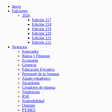
Inicio
Ediciones
2026
Edición 217
Edición 218
Edición 219
Edición 220
Edición 221
Edición 222
Negocios
Especiales
Banca y Finanzas
Economía
Gerencia
Educación Ejecutiva
Personaje de la Semana
Aliado estratégico
Tecnología
Creadores de riqueza
Tendencias
RSE
Sostenibilidad
Opinión
PYMES