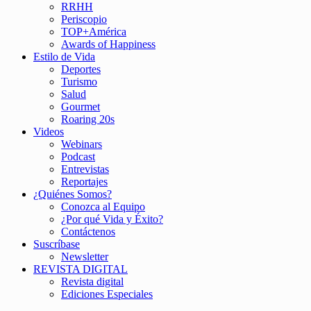
RRHH
Periscopio
TOP+América
Awards of Happiness
Estilo de Vida
Deportes
Turismo
Salud
Gourmet
Roaring 20s
Videos
Webinars
Podcast
Entrevistas
Reportajes
¿Quiénes Somos?
Conozca al Equipo
¿Por qué Vida y Éxito?
Contáctenos
Suscríbase
Newsletter
REVISTA DIGITAL
Revista digital
Ediciones Especiales