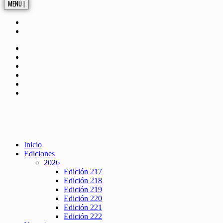
MENÚ |
Inicio
Ediciones
2026
Edición 217
Edición 218
Edición 219
Edición 220
Edición 221
Edición 222