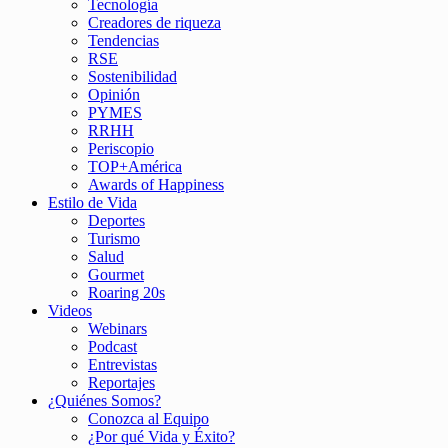
Tecnología
Creadores de riqueza
Tendencias
RSE
Sostenibilidad
Opinión
PYMES
RRHH
Periscopio
TOP+América
Awards of Happiness
Estilo de Vida
Deportes
Turismo
Salud
Gourmet
Roaring 20s
Videos
Webinars
Podcast
Entrevistas
Reportajes
¿Quiénes Somos?
Conozca al Equipo
¿Por qué Vida y Éxito?