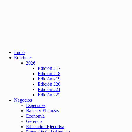
Inicio
Ediciones
2026
Edición 217
Edición 218
Edición 219
Edición 220
Edición 221
Edición 222
Negocios
Especiales
Banca y Finanzas
Economía
Gerencia
Educación Ejecutiva
Personaje de la Semana