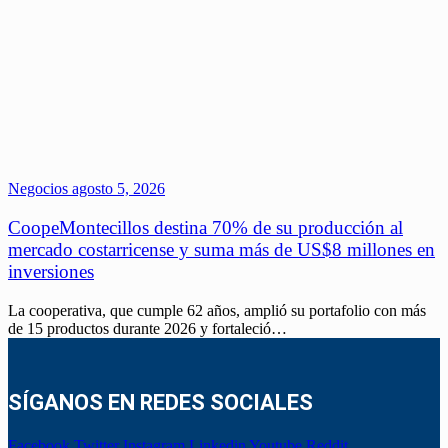
Negocios
agosto 5, 2026
CoopeMontecillos destina 70% de su producción al
mercado costarricense y suma más de US$8 millones en
inversiones
La cooperativa, que cumple 62 años, amplió su portafolio con más
de 15 productos durante 2026 y fortaleció…
SÍGANOS EN REDES SOCIALES
Facebook
Twitter
Instagram
Linkedin
Youtube
Reddit