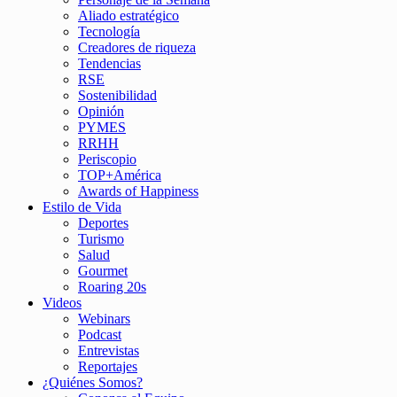
Aliado estratégico
Tecnología
Creadores de riqueza
Tendencias
RSE
Sostenibilidad
Opinión
PYMES
RRHH
Periscopio
TOP+América
Awards of Happiness
Estilo de Vida
Deportes
Turismo
Salud
Gourmet
Roaring 20s
Videos
Webinars
Podcast
Entrevistas
Reportajes
¿Quiénes Somos?