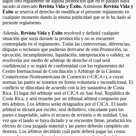
algún otro reglamento de alguna promoción que en el pasado haya
sacado al mercado
Revista Vida y Éxito.
Asimismo
Revista Vida y
Éxito
se reserva el derecho de modificar el presente reglamento en
cualquier momento dando la misma publicidad que se le ha dado al
presente reglamento.
Además,
Revista Vida y Éxito
resolverá y definirá cualquier
situación que surja durante la promoción y no se encuentre
contemplada en el reglamento. Todas las controversias, diferencias,
disputas o reclamos que pudieran derivarse de esta Promoción, su
ejecución, incumplimiento, liquidación, interpretación o validez, se
resolverán por medio de arbitraje de derecho el cual será
confidencial y se regirá de conformidad con los reglamentos del
Centro Internacional de Conciliación y Arbitraje de la Cámara
Costarricense-Norteamericana de Comercio («CICA»), a cuyas
normas las partes se someten en forma voluntaria e incondicional. El
conflicto se dilucidará de acuerdo con la ley sustantiva de Costa
Rica. El lugar del arbitraje será el CICA en San José, República de
Costa Rica, y será resuelto por un tribunal arbitral compuesto por
tres árbitros. Los árbitros serán designados por el CICA. El laudo
arbitral se dictará por escrito, será definitivo, vinculante para las
partes e inapelable, salvo el recurso de revisión o de nulidad. Una
vez que el laudo se haya dictado y se encuentre firme, producirá los
efectos de cosa juzgada material y las partes deberán cumplirlo sin
demora. Los árbitros decidirán cuál parte deberá pagar las costas