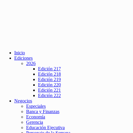
Inicio
Ediciones
2026
Edición 217
Edición 218
Edición 219
Edición 220
Edición 221
Edición 222
Negocios
Especiales
Banca y Finanzas
Economía
Gerencia
Educación Ejecutiva
Personaje de la Semana