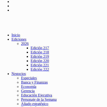
Inicio
Ediciones
2026
Edición 217
Edición 218
Edición 219
Edición 220
Edición 221
Edición 222
Negocios
Especiales
Banca y Finanzas
Economía
Gerencia
Educación Ejecutiva
Personaje de la Semana
Aliado estratégico