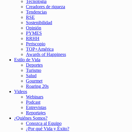
Tecnología
Creadores de riqueza
Tendencias
RSE
Sostenibilidad
Opinión
PYMES
RRHH
Periscopio
TOP+América
Awards of Happiness
Estilo de Vida
Deportes
Turismo
Salud
Gourmet
Roaring 20s
Videos
Webinars
Podcast
Entrevistas
Reportajes
¿Quiénes Somos?
Conozca al Equipo
¿Por qué Vida y Éxito?