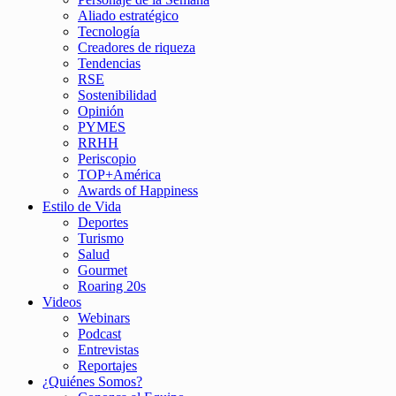
Aliado estratégico
Tecnología
Creadores de riqueza
Tendencias
RSE
Sostenibilidad
Opinión
PYMES
RRHH
Periscopio
TOP+América
Awards of Happiness
Estilo de Vida
Deportes
Turismo
Salud
Gourmet
Roaring 20s
Videos
Webinars
Podcast
Entrevistas
Reportajes
¿Quiénes Somos?