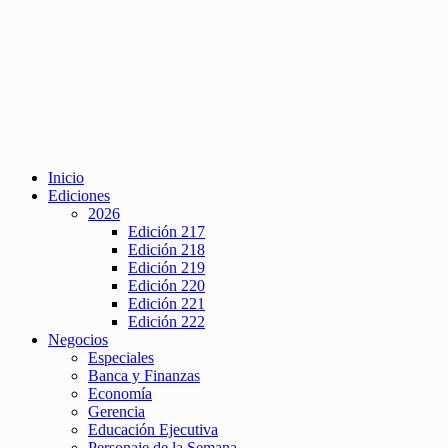
Inicio
Ediciones
2026
Edición 217
Edición 218
Edición 219
Edición 220
Edición 221
Edición 222
Negocios
Especiales
Banca y Finanzas
Economía
Gerencia
Educación Ejecutiva
Personaje de la Semana