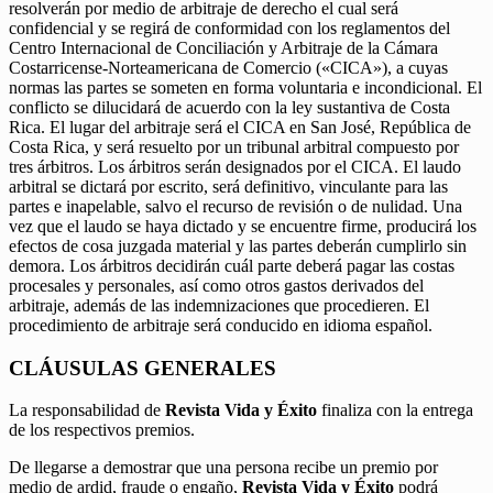
resolverán por medio de arbitraje de derecho el cual será
confidencial y se regirá de conformidad con los reglamentos del
Centro Internacional de Conciliación y Arbitraje de la Cámara
Costarricense-Norteamericana de Comercio («CICA»), a cuyas
normas las partes se someten en forma voluntaria e incondicional. El
conflicto se dilucidará de acuerdo con la ley sustantiva de Costa
Rica. El lugar del arbitraje será el CICA en San José, República de
Costa Rica, y será resuelto por un tribunal arbitral compuesto por
tres árbitros. Los árbitros serán designados por el CICA. El laudo
arbitral se dictará por escrito, será definitivo, vinculante para las
partes e inapelable, salvo el recurso de revisión o de nulidad. Una
vez que el laudo se haya dictado y se encuentre firme, producirá los
efectos de cosa juzgada material y las partes deberán cumplirlo sin
demora. Los árbitros decidirán cuál parte deberá pagar las costas
procesales y personales, así como otros gastos derivados del
arbitraje, además de las indemnizaciones que procedieren. El
procedimiento de arbitraje será conducido en idioma español.
CLÁUSULAS GENERALES
La responsabilidad de
Revista Vida y Éxito
finaliza con la entrega
de los respectivos premios.
De llegarse a demostrar que una persona recibe un premio por
medio de ardid, fraude o engaño,
Revista Vida y Éxito
podrá