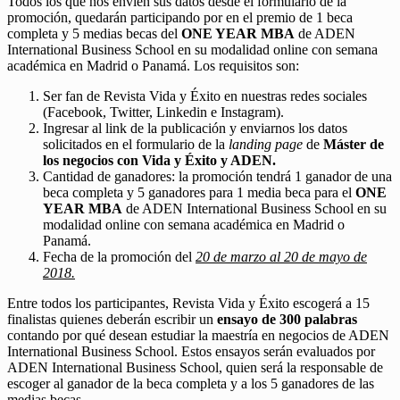
Todos los que nos envíen sus datos desde el formulario de la
promoción, quedarán participando por en el premio de 1 beca
completa y 5 medias becas del
ONE YEAR MBA
de ADEN
International Business School en su modalidad online con semana
académica en Madrid o Panamá. Los requisitos son:
Ser fan de Revista Vida y Éxito en nuestras redes sociales
(Facebook, Twitter, Linkedin e Instagram).
Ingresar al link de la publicación y enviarnos los datos
solicitados en el formulario de la
landing page
de
Máster de
los negocios con Vida y Éxito y ADEN.
Cantidad de ganadores: la promoción tendrá 1 ganador de una
beca completa y 5 ganadores para 1 media beca para el
ONE
YEAR MBA
de ADEN International Business School en su
modalidad online con semana académica en Madrid o
Panamá.
Fecha de la promoción del
20 de marzo al 20 de mayo de
2018.
Entre todos los participantes, Revista Vida y Éxito escogerá a 15
finalistas quienes deberán escribir un
ensayo de 300 palabras
contando por qué desean estudiar la maestría en negocios de ADEN
International Business School. Estos ensayos serán evaluados por
ADEN International Business School, quien será la responsable de
escoger al ganador de la beca completa y a los 5 ganadores de las
medias becas.