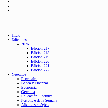
Inicio
Ediciones
2026
Edición 217
Edición 218
Edición 219
Edición 220
Edición 221
Edición 222
Negocios
Especiales
Banca y Finanzas
Economía
Gerencia
Educación Ejecutiva
Personaje de la Semana
Aliado estratégico