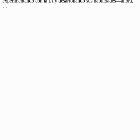
experimentando con la IA y desarrollando sus habilidades—ahora,
…