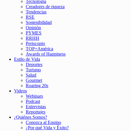
Tecnología
Creadores de riqueza
Tendencias
RSE
Sostenibilidad
Opinión
PYMES
RRHH
Periscopio
TOP+América
Awards of Happiness
Estilo de Vida
Deportes
Turismo
Salud
Gourmet
Roaring 20s
Videos
Webinars
Podcast
Entrevistas
Reportajes
¿Quiénes Somos?
Conozca al Equipo
¿Por qué Vida y Éxito?