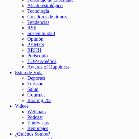
Aliado estratégico
Tecnología
Creadores de riqueza
Tendencias
RSE
Sostenibilidad
Opinión
PYMES
RRHH
Periscopio
TOP+América
Awards of Happiness
Estilo de Vida
Deportes
Turismo
Salud
Gourmet
Roaring 20s
Videos
Webinars
Podcast
Entrevistas
Reportajes
¿Quiénes Somos?