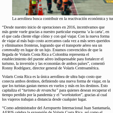
La aerolínea busca contribuir en la reactivación económica y tur
“Desde nuestro inicio de operaciones en 2016, incentivamos que
más gente vuele gracias a nuestro particular esquema ‘a la carta’, en
el que cada cliente elige cómo y con qué viajar. Con la nueva forma
de viajar al más bajo costo acercamos cada vez a más seres queridos
y eliminamos fronteras, logrando que el transporte aéreo sea un
commodity
en lugar de un lujo. Estamos convencidos de que la
llegada de Volaris Costa Rica a Colombia representa el
establecimiento del puente aéreo indispensable para fortalecer el
turismo, la inversión y las economías de ambos países”, comentó
Ronny Rodríguez, director general de Volaris Centroamérica.
Volaris Costa Rica es la única aerolínea de ultra bajo costo que
conecta ambos destinos, definiendo una nueva forma de viajar, en la
que los turistas gastan menos en vuelos y más en los destinos. Esto
capitaliza el “
turismo de revancha”
para quienes desean recuperar el
tiempo perdido por la pandemia y el “
workstation
”, gracias al cual
los viajeros trabajan a distancia desde cualquier lugar.
“Como administrador del Aeropuerto Internacional Juan Santamaría,
AERIS celebra la expansión de Volaris Costa Rica, así como el