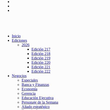
Inicio
Ediciones
2026
Edición 217
Edición 218
Edición 219
Edición 220
Edición 221
Edición 222
Negocios
Especiales
Banca y Finanzas
Economía
Gerencia
Educación Ejecutiva
Personaje de la Semana
Aliado estratégico