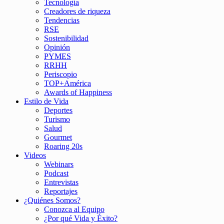
Tecnología
Creadores de riqueza
Tendencias
RSE
Sostenibilidad
Opinión
PYMES
RRHH
Periscopio
TOP+América
Awards of Happiness
Estilo de Vida
Deportes
Turismo
Salud
Gourmet
Roaring 20s
Videos
Webinars
Podcast
Entrevistas
Reportajes
¿Quiénes Somos?
Conozca al Equipo
¿Por qué Vida y Éxito?