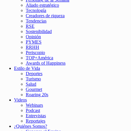
Aliado estratégico
Tecnología
Creadores de riqueza
Tendencias
RSE
Sostenibilidad
Opinión
PYMES
RRHH
Periscopio
TOP+América
Awards of Happiness
Estilo de Vida
Deportes
Turismo
Salud
Gourmet
Roaring 20s
Videos
Webinars
Podcast
Entrevistas
Reportajes
¿Quiénes Somos?