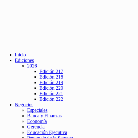
Inicio
Ediciones
2026
Edición 217
Edición 218
Edición 219
Edición 220
Edición 221
Edición 222
Negocios
Especiales
Banca y Finanzas
Economía
Gerencia
Educación Ejecutiva
Personaje de la Semana