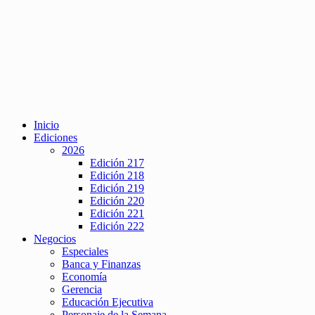
Inicio
Ediciones
2026
Edición 217
Edición 218
Edición 219
Edición 220
Edición 221
Edición 222
Negocios
Especiales
Banca y Finanzas
Economía
Gerencia
Educación Ejecutiva
Personaje de la Semana