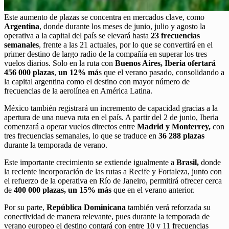
Este aumento de plazas se concentra en mercados clave, como
Argentina
, donde durante los meses de junio, julio y agosto la
operativa a la capital del país se elevará hasta
23 frecuencias
semanales
, frente a las 21 actuales, por lo que se convertirá en el
primer destino de largo radio de la compañía en superar los tres
vuelos diarios. Solo en la ruta con
Buenos Aires, Iberia ofertará
456 000 plazas
,
un 12% má
s que el verano pasado, consolidando a
la capital argentina como el destino con mayor número de
frecuencias de la aerolínea en América Latina.
México también registrará un incremento de capacidad gracias a la
apertura de una nueva ruta en el país. A partir del 2 de junio, Iberia
comenzará a operar vuelos directos entre
Madrid y Monterrey,
con
tres frecuencias semanales, lo que se traduce en
36 288 plazas
durante la temporada de verano.
Este importante crecimiento se extiende igualmente a
Bra
sil,
donde
la reciente incorporación de las rutas a Recife y Fortaleza, junto con
el refuerzo de la operativa en Río de Janeiro, permitirá ofrecer cerca
de
400 000 plazas, un 15% más
que en el verano anterior.
Por su parte,
República Dominicana
también verá reforzada su
conectividad de manera relevante, pues durante la temporada de
verano europeo el destino contará con entre 10 y 11 frecuencias