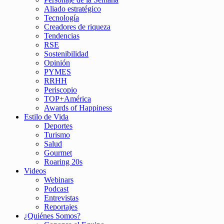
Aliado estratégico
Tecnología
Creadores de riqueza
Tendencias
RSE
Sostenibilidad
Opinión
PYMES
RRHH
Periscopio
TOP+América
Awards of Happiness
Estilo de Vida
Deportes
Turismo
Salud
Gourmet
Roaring 20s
Videos
Webinars
Podcast
Entrevistas
Reportajes
¿Quiénes Somos?