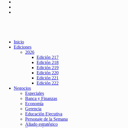
Inicio
Ediciones
2026
Edición 217
Edición 218
Edición 219
Edición 220
Edición 221
Edición 222
Negocios
Especiales
Banca y Finanzas
Economía
Gerencia
Educación Ejecutiva
Personaje de la Semana
Aliado estratégico