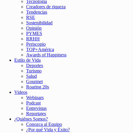
Tecnología
Creadores de riqueza
Tendencias
RSE
Sostenibilidad
Opinión
PYMES
RRHH
Periscopio
TOP+América
Awards of Happiness
Estilo de Vida
Deportes
Turismo
Salud
Gourmet
Roaring 20s
Videos
Webinars
Podcast
Entrevistas
Reportajes
¿Quiénes Somos?
Conozca al Equipo
¿Por qué Vida y Éxito?