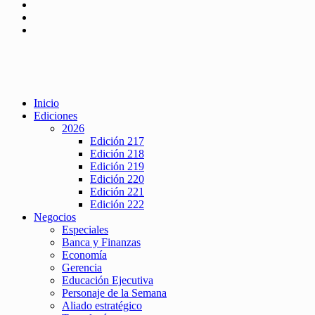
Inicio
Ediciones
2026
Edición 217
Edición 218
Edición 219
Edición 220
Edición 221
Edición 222
Negocios
Especiales
Banca y Finanzas
Economía
Gerencia
Educación Ejecutiva
Personaje de la Semana
Aliado estratégico