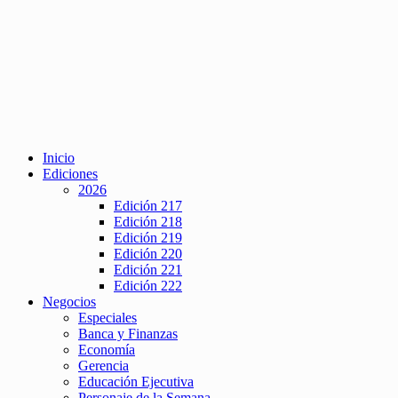
Inicio
Ediciones
2026
Edición 217
Edición 218
Edición 219
Edición 220
Edición 221
Edición 222
Negocios
Especiales
Banca y Finanzas
Economía
Gerencia
Educación Ejecutiva
Personaje de la Semana