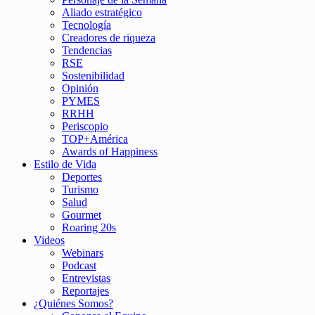
Aliado estratégico
Tecnología
Creadores de riqueza
Tendencias
RSE
Sostenibilidad
Opinión
PYMES
RRHH
Periscopio
TOP+América
Awards of Happiness
Estilo de Vida
Deportes
Turismo
Salud
Gourmet
Roaring 20s
Videos
Webinars
Podcast
Entrevistas
Reportajes
¿Quiénes Somos?