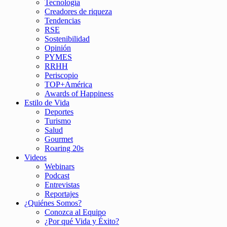
Tecnología
Creadores de riqueza
Tendencias
RSE
Sostenibilidad
Opinión
PYMES
RRHH
Periscopio
TOP+América
Awards of Happiness
Estilo de Vida
Deportes
Turismo
Salud
Gourmet
Roaring 20s
Videos
Webinars
Podcast
Entrevistas
Reportajes
¿Quiénes Somos?
Conozca al Equipo
¿Por qué Vida y Éxito?