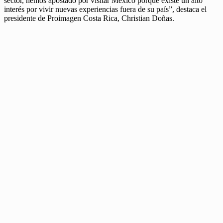
sector, hemos apostado por visitar México porque existe un alto
interés por vivir nuevas experiencias fuera de su país”, destaca el
presidente de Proimagen Costa Rica, Christian Doñas.