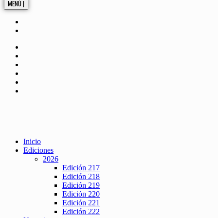
MENÚ |
Inicio
Ediciones
2026
Edición 217
Edición 218
Edición 219
Edición 220
Edición 221
Edición 222