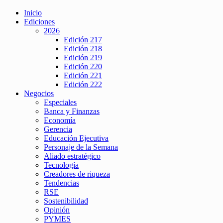
Inicio
Ediciones
2026
Edición 217
Edición 218
Edición 219
Edición 220
Edición 221
Edición 222
Negocios
Especiales
Banca y Finanzas
Economía
Gerencia
Educación Ejecutiva
Personaje de la Semana
Aliado estratégico
Tecnología
Creadores de riqueza
Tendencias
RSE
Sostenibilidad
Opinión
PYMES