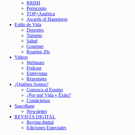
RRHH
Periscopio
TOP+América
Awards of Happiness
Estilo de Vida
Deportes
Turismo
Salud
Gourmet
Roaring 20s
Videos
Webinars
Podcast
Entrevistas
Reportajes
¿Quiénes Somos?
Conozca al Equipo
¿Por qué Vida y Éxito?
Contáctenos
Suscríbase
Newsletter
REVISTA DIGITAL
Revista digital
Ediciones Especiales