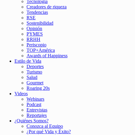
Tecnología
Creadores de riqueza
Tendencias
RSE
Sostenibilidad
Opinión
PYMES
RRHH
Periscopio
TOP+América
Awards of Happiness
Estilo de Vida
Deportes
Turismo
Salud
Gourmet
Roaring 20s
Videos
Webinars
Podcast
Entrevistas
Reportajes
¿Quiénes Somos?
Conozca al Equipo
¿Por qué Vida y Éxito?