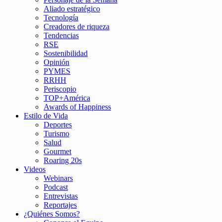
Aliado estratégico
Tecnología
Creadores de riqueza
Tendencias
RSE
Sostenibilidad
Opinión
PYMES
RRHH
Periscopio
TOP+América
Awards of Happiness
Estilo de Vida
Deportes
Turismo
Salud
Gourmet
Roaring 20s
Videos
Webinars
Podcast
Entrevistas
Reportajes
¿Quiénes Somos?