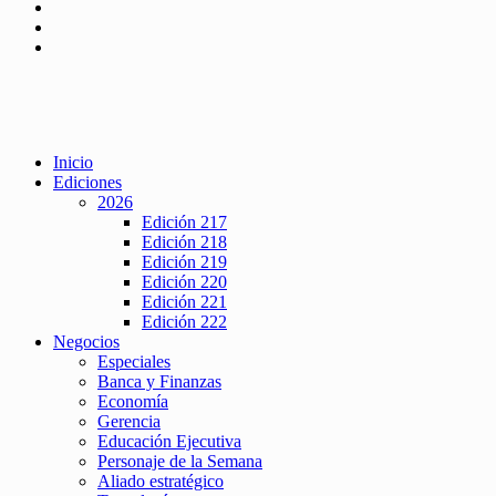
Inicio
Ediciones
2026
Edición 217
Edición 218
Edición 219
Edición 220
Edición 221
Edición 222
Negocios
Especiales
Banca y Finanzas
Economía
Gerencia
Educación Ejecutiva
Personaje de la Semana
Aliado estratégico