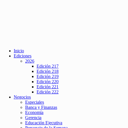
Inicio
Ediciones
2026
Edición 217
Edición 218
Edición 219
Edición 220
Edición 221
Edición 222
Negocios
Especiales
Banca y Finanzas
Economía
Gerencia
Educación Ejecutiva
Personaje de la Semana