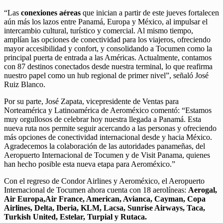
“Las
conexiones aéreas
que inician a partir de este jueves fortalecen
aún más los lazos entre Panamá, Europa y México, al impulsar el
intercambio cultural, turístico y comercial. Al mismo tiempo,
amplían las opciones de conectividad para los viajeros, ofreciendo
mayor accesibilidad y confort, y consolidando a Tocumen como la
principal puerta de entrada a las Américas. Actualmente, contamos
con 87 destinos conectados desde nuestra terminal, lo que reafirma
nuestro papel como un hub regional de primer nivel”, señaló José
Ruiz Blanco.
Por su parte, José Zapata, vicepresidente de Ventas para
Norteamérica y Latinoamérica de Aeroméxico comentó: “Estamos
muy orgullosos de celebrar hoy nuestra llegada a Panamá. Esta
nueva ruta nos permite seguir acercando a las personas y ofreciendo
más opciones de conectividad internacional desde y hacia México.
Agradecemos la colaboración de las autoridades panameñas, del
Aeropuerto Internacional de Tocumen y de Visit Panama, quienes
han hecho posible esta nueva etapa para Aeroméxico.”
Con el regreso de Condor Airlines y Aeroméxico, el Aeropuerto
Internacional de Tocumen ahora cuenta con 18 aerolíneas:
Aerogal,
Air Europa,Air France, American, Avianca, Cayman, Copa
Airlines, Delta, Iberia, KLM, Lacsa, Sunrise Airways, Taca,
Turkish United, Estelar, Turpial y Rutaca.