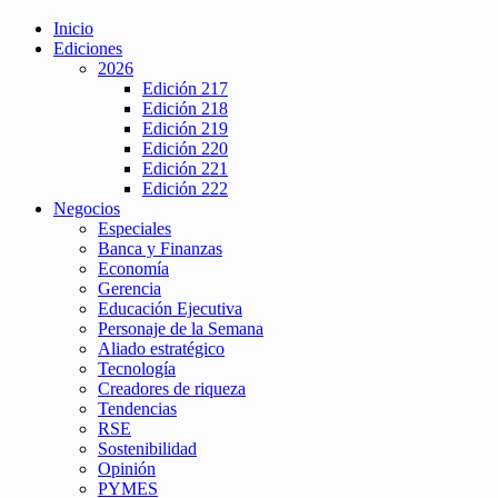
Inicio
Ediciones
2026
Edición 217
Edición 218
Edición 219
Edición 220
Edición 221
Edición 222
Negocios
Especiales
Banca y Finanzas
Economía
Gerencia
Educación Ejecutiva
Personaje de la Semana
Aliado estratégico
Tecnología
Creadores de riqueza
Tendencias
RSE
Sostenibilidad
Opinión
PYMES