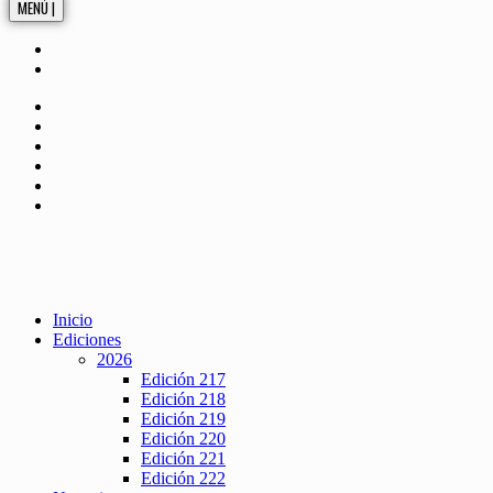
MENÚ |
Inicio
Ediciones
2026
Edición 217
Edición 218
Edición 219
Edición 220
Edición 221
Edición 222