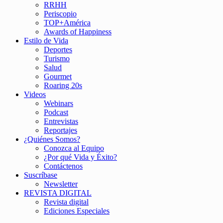
RRHH
Periscopio
TOP+América
Awards of Happiness
Estilo de Vida
Deportes
Turismo
Salud
Gourmet
Roaring 20s
Videos
Webinars
Podcast
Entrevistas
Reportajes
¿Quiénes Somos?
Conozca al Equipo
¿Por qué Vida y Éxito?
Contáctenos
Suscríbase
Newsletter
REVISTA DIGITAL
Revista digital
Ediciones Especiales