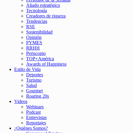
Aliado estratégico
Tecnología
Creadores de riqueza
Tendencias
RSE
Sostenibilidad
Opinión
PYMES
RRHH
Periscopio
TOP+América
Awards of Happiness
Estilo de Vida
Deportes
Turismo
Salud
Gourmet
Roaring 20s
Videos
Webinars
Podcast
Entrevistas
Reportajes
¿Quiénes Somos?