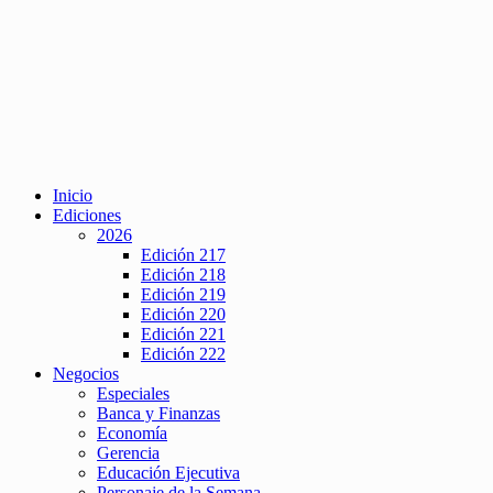
Inicio
Ediciones
2026
Edición 217
Edición 218
Edición 219
Edición 220
Edición 221
Edición 222
Negocios
Especiales
Banca y Finanzas
Economía
Gerencia
Educación Ejecutiva
Personaje de la Semana