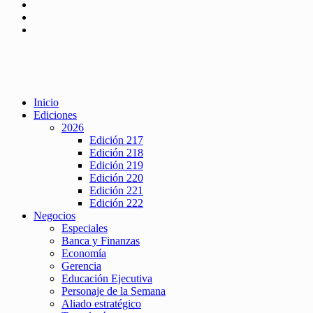
Inicio
Ediciones
2026
Edición 217
Edición 218
Edición 219
Edición 220
Edición 221
Edición 222
Negocios
Especiales
Banca y Finanzas
Economía
Gerencia
Educación Ejecutiva
Personaje de la Semana
Aliado estratégico