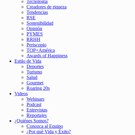
Tecnología
Creadores de riqueza
Tendencias
RSE
Sostenibilidad
Opinión
PYMES
RRHH
Periscopio
TOP+América
Awards of Happiness
Estilo de Vida
Deportes
Turismo
Salud
Gourmet
Roaring 20s
Videos
Webinars
Podcast
Entrevistas
Reportajes
¿Quiénes Somos?
Conozca al Equipo
¿Por qué Vida y Éxito?