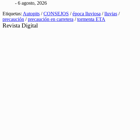
- 6 agosto, 2026
Etiquetas:
Autopits
/
CONSEJOS
/
época lluviosa
/
lluvias
/
precaución
/
precaución en carretera
/
tormenta ETA
Revista Digital