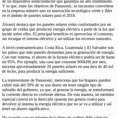
de un dispositivo semiconductor que garantiza un alto rendimiento.
Y es que, entre los objetivos de Panasonic, se encuentra convertirse
en la empresa número uno en innovación tecnológica verde y líder
en el ámbito de paneles solares para el 2018.
Álvarez destaca que los paneles solares están conformados por un
grupo de celdas que producen energía eléctrica a partir de la luz que
incide sobre ellos. El principal beneficio es aprovechar el consumo,
sin recargar el sistema eléctrico y así utilizar los recursos naturales.
A nivel centroamericano, Costa Rica, Guatemala y El Salvador son
los países que más paneles demandan para la generación de energía.
Con este sistema, el ahorro de la factura eléctrica podría ser de hasta
un 95%. Por ejemplo, una casa que consume 600kHh por mes,
necesita aproximadamente 20 paneles solares en una área de 40 m2
de techo, para producir la energía suficiente.
La representante de Panasonic, menciona que los hogares pueden
cubrir más del 50% de su uso diario sin tener ningún tipo de
subsidio del gobierno, ya que, al generar la energía, se transformará
la corriente directa en corriente alterna. De esta manera, un medidor
especial correrá en la dirección opuesta (no genera costo) para
devolver al sistema la energía eléctrica que no se va a utilizar y así
tener un ahorro significativo.
De acuerdo con un informe de la firma de análisis IHS sobre las