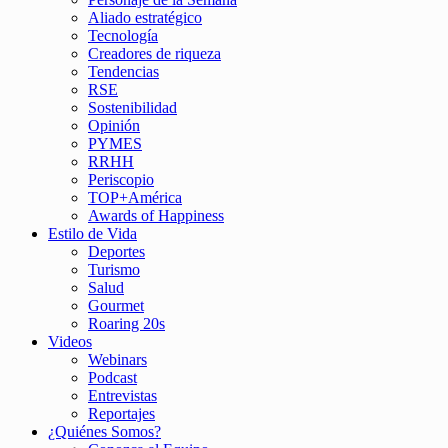
Aliado estratégico
Tecnología
Creadores de riqueza
Tendencias
RSE
Sostenibilidad
Opinión
PYMES
RRHH
Periscopio
TOP+América
Awards of Happiness
Estilo de Vida
Deportes
Turismo
Salud
Gourmet
Roaring 20s
Videos
Webinars
Podcast
Entrevistas
Reportajes
¿Quiénes Somos?