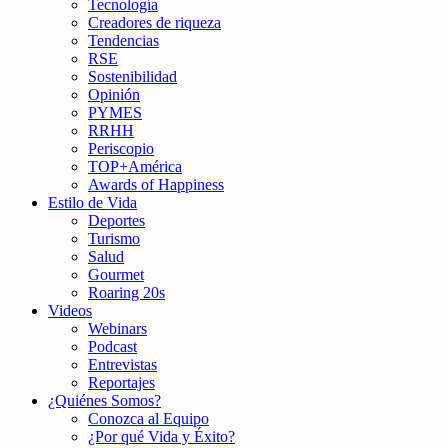
Tecnología
Creadores de riqueza
Tendencias
RSE
Sostenibilidad
Opinión
PYMES
RRHH
Periscopio
TOP+América
Awards of Happiness
Estilo de Vida
Deportes
Turismo
Salud
Gourmet
Roaring 20s
Videos
Webinars
Podcast
Entrevistas
Reportajes
¿Quiénes Somos?
Conozca al Equipo
¿Por qué Vida y Éxito?