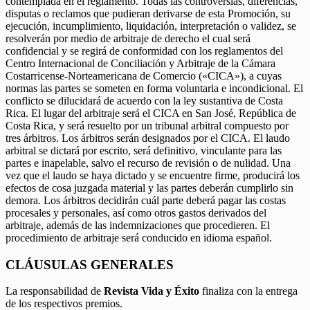
contemplada en el reglamento. Todas las controversias, diferencias,
disputas o reclamos que pudieran derivarse de esta Promoción, su
ejecución, incumplimiento, liquidación, interpretación o validez, se
resolverán por medio de arbitraje de derecho el cual será
confidencial y se regirá de conformidad con los reglamentos del
Centro Internacional de Conciliación y Arbitraje de la Cámara
Costarricense-Norteamericana de Comercio («CICA»), a cuyas
normas las partes se someten en forma voluntaria e incondicional. El
conflicto se dilucidará de acuerdo con la ley sustantiva de Costa
Rica. El lugar del arbitraje será el CICA en San José, República de
Costa Rica, y será resuelto por un tribunal arbitral compuesto por
tres árbitros. Los árbitros serán designados por el CICA. El laudo
arbitral se dictará por escrito, será definitivo, vinculante para las
partes e inapelable, salvo el recurso de revisión o de nulidad. Una
vez que el laudo se haya dictado y se encuentre firme, producirá los
efectos de cosa juzgada material y las partes deberán cumplirlo sin
demora. Los árbitros decidirán cuál parte deberá pagar las costas
procesales y personales, así como otros gastos derivados del
arbitraje, además de las indemnizaciones que procedieren. El
procedimiento de arbitraje será conducido en idioma español.
CLÁUSULAS GENERALES
La responsabilidad de
Revista Vida y Éxito
finaliza con la entrega
de los respectivos premios.