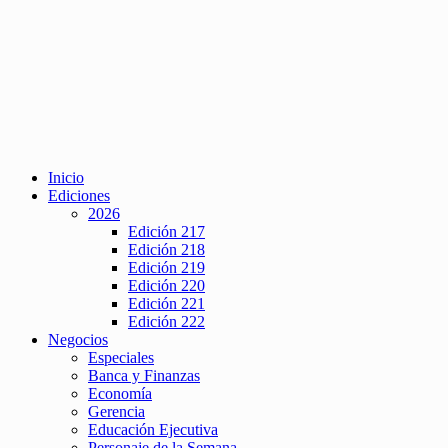
Inicio
Ediciones
2026
Edición 217
Edición 218
Edición 219
Edición 220
Edición 221
Edición 222
Negocios
Especiales
Banca y Finanzas
Economía
Gerencia
Educación Ejecutiva
Personaje de la Semana