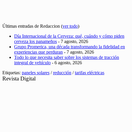
Últimas entradas de Redaccion
(
ver todo
)
Día Internacional de la Cerveza: qué, cuándo y cómo piden
cerveza los panameños
- 7 agosto, 2026
Grupo Promerica, una década transformando la fidelidad en
experiencias que perduran
- 7 agosto, 2026
Todo lo que necesita saber sobre los sistemas de tracción
integral de vehículo
- 6 agosto, 2026
Etiquetas:
paneles solares
/
reducción
/
tarifas eléctricas
Revista Digital