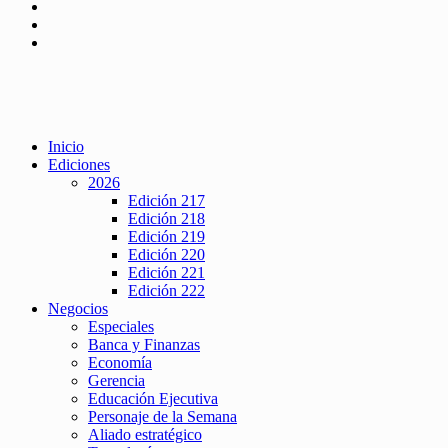
Inicio
Ediciones
2026
Edición 217
Edición 218
Edición 219
Edición 220
Edición 221
Edición 222
Negocios
Especiales
Banca y Finanzas
Economía
Gerencia
Educación Ejecutiva
Personaje de la Semana
Aliado estratégico