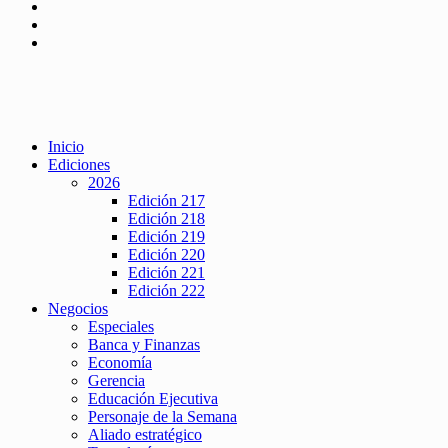
Inicio
Ediciones
2026
Edición 217
Edición 218
Edición 219
Edición 220
Edición 221
Edición 222
Negocios
Especiales
Banca y Finanzas
Economía
Gerencia
Educación Ejecutiva
Personaje de la Semana
Aliado estratégico