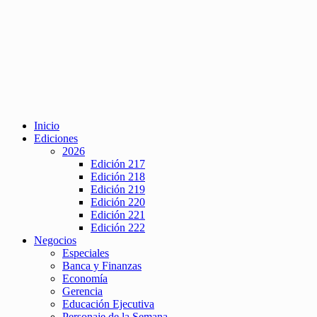
Inicio
Ediciones
2026
Edición 217
Edición 218
Edición 219
Edición 220
Edición 221
Edición 222
Negocios
Especiales
Banca y Finanzas
Economía
Gerencia
Educación Ejecutiva
Personaje de la Semana