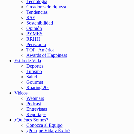
Tecnología
Creadores de riqueza
Tendencias
RSE
Sostenibilidad
Opinión
PYMES
RRHH
Periscopio
TOP+América
Awards of Happiness
Estilo de Vida
Deportes
Turismo
Salud
Gourmet
Roaring 20s
Videos
Webinars
Podcast
Entrevistas
Reportajes
¿Quiénes Somos?
Conozca al Equipo
¿Por qué Vida y Éxito?