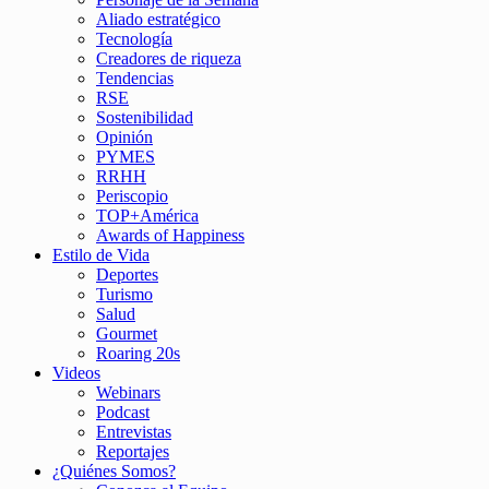
Aliado estratégico
Tecnología
Creadores de riqueza
Tendencias
RSE
Sostenibilidad
Opinión
PYMES
RRHH
Periscopio
TOP+América
Awards of Happiness
Estilo de Vida
Deportes
Turismo
Salud
Gourmet
Roaring 20s
Videos
Webinars
Podcast
Entrevistas
Reportajes
¿Quiénes Somos?