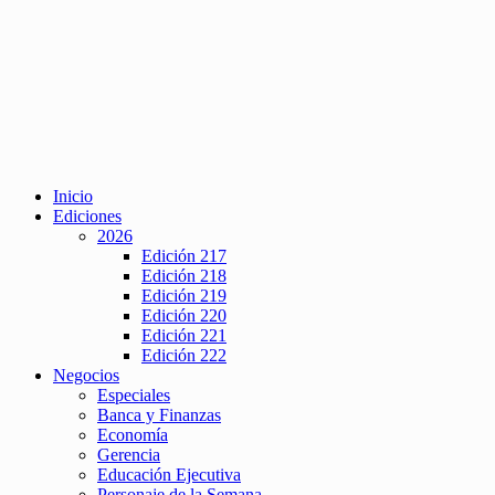
Inicio
Ediciones
2026
Edición 217
Edición 218
Edición 219
Edición 220
Edición 221
Edición 222
Negocios
Especiales
Banca y Finanzas
Economía
Gerencia
Educación Ejecutiva
Personaje de la Semana