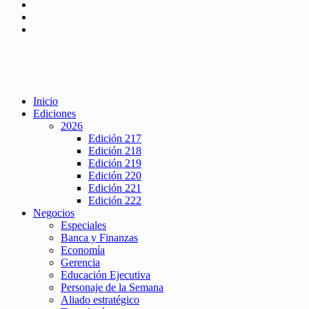
Inicio
Ediciones
2026
Edición 217
Edición 218
Edición 219
Edición 220
Edición 221
Edición 222
Negocios
Especiales
Banca y Finanzas
Economía
Gerencia
Educación Ejecutiva
Personaje de la Semana
Aliado estratégico