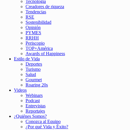
Tecnología
Creadores de riqueza
Tendencias
RSE
Sostenibilidad
Opinión
PYMES
RRHH
Periscopio
TOP+América
Awards of Happiness
Estilo de Vida
Deportes
Turismo
Salud
Gourmet
Roaring 20s
Videos
Webinars
Podcast
Entrevistas
Reportajes
¿Quiénes Somos?
Conozca al Equipo
¿Por qué Vida y Éxito?