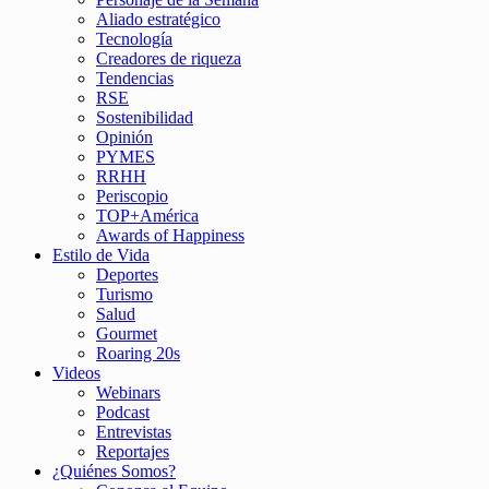
Aliado estratégico
Tecnología
Creadores de riqueza
Tendencias
RSE
Sostenibilidad
Opinión
PYMES
RRHH
Periscopio
TOP+América
Awards of Happiness
Estilo de Vida
Deportes
Turismo
Salud
Gourmet
Roaring 20s
Videos
Webinars
Podcast
Entrevistas
Reportajes
¿Quiénes Somos?