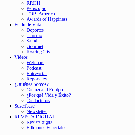
RRHH
Periscopio
TOP+América
Awards of Happiness
Estilo de Vida
Deportes
Turismo
Salud
Gourmet
Roaring 20s
Videos
Webinars
Podcast
Entrevistas
Reportajes
¿Quiénes Somos?
Conozca al Equipo
¿Por qué Vida y Éxito?
Contáctenos
Suscríbase
Newsletter
REVISTA DIGITAL
Revista digital
Ediciones Especiales