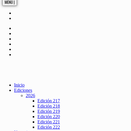
MENÚ |
Inicio
Ediciones
2026
Edición 217
Edición 218
Edición 219
Edición 220
Edición 221
Edición 222