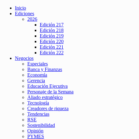
Inicio
Ediciones
2026
Edición 217
Edición 218
Edición 219
Edición 220
Edición 221
Edición 222
Negocios
Especiales
Banca y Finanzas
Economía
Gerencia
Educación Ejecutiva
Personaje de la Semana
Aliado estratégico
Tecnología
Creadores de riqueza
Tendencias
RSE
Sostenibilidad
Opinión
PYMES