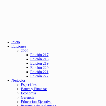
Inicio
Ediciones
2026
Edición 217
Edición 218
Edición 219
Edición 220
Edición 221
Edición 222
Negocios
Especiales
Banca y Finanzas
Economía
Gerencia
Educación Ejecutiva
Personaje de la Semana