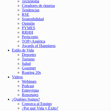
Tecnología
Creadores de riqueza
Tendencias
RSE
Sostenibilidad
Opinión
PYMES
RRHH
Periscopio
TOP+América
Awards of Happiness
Estilo de Vida
Deportes
Turismo
Salud
Gourmet
Roaring 20s
Videos
Webinars
Podcast
Entrevistas
Reportajes
¿Quiénes Somos?
Conozca al Equipo
¿Por qué Vida y Éxito?