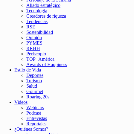
Aliado estratégico
Tecnología
Creadores de riqueza
Tendencias
RSE
Sostenibilidad
Opinión
PYMES
RRHH
Periscopio
TOP+América
Awards of Happiness
Estilo de Vida
Deportes
Turismo
Salud
Gourmet
Roaring 20s
Videos
Webinars
Podcast
Entrevistas
Reportajes
¿Quiénes Somos?