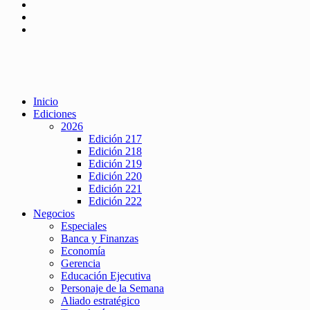
Inicio
Ediciones
2026
Edición 217
Edición 218
Edición 219
Edición 220
Edición 221
Edición 222
Negocios
Especiales
Banca y Finanzas
Economía
Gerencia
Educación Ejecutiva
Personaje de la Semana
Aliado estratégico