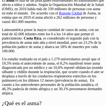
El
asma
es una de las principales enfermedades no transmisibles que
afecta a niños y adultos. Según la Organización Mundial de la Salud
(OMS), en 2016 había más de 339 millones de personas con asma
en todo el mundo. De acuerdo con el
Reporte Global
de Asma, se
estima que en 2019 el asma afectó a 262 millones de personas y
causó 461.000 muertes.
Latinoamérica posee la mayor cantidad de casos de asma, con un
total de 42.606 infantes entre los 6 a los 14 años que portan el
padecimiento.
Costa Rica
, es considerado el segundo país con la
prevalencia de asma más alta a nivel mundial, pues un 23.2% de la
población padece de asma y abarca un 18% de muertes por cada
100.000.
Un estudio realizado en el país a 1.279 universitarios arrojó que el
19,5% tenía el antecedente de asma, el 8,2% manifestó tener asma
diagnosticada por un médico y un 10,6% reportó sibilancias (sonido
silbante y chillón durante la respiración, que ocurre cuando el aire se
desplaza a través de los conductos respiratorios estrechos en los
pulmones) en los últimos 12 meses (prevalencia de asma). En
cuanto a los antecedentes personales de la población asmática, el
46,3% padecía de rinitis alérgica y un 30,1% presentaron dermatitis
atópica.
¿Qué es el asma?