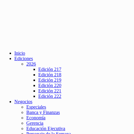
Inicio
Ediciones
2026
Edición 217
Edición 218
Edición 219
Edición 220
Edición 221
Edición 222
Negocios
Especiales
Banca y Finanzas
Economía
Gerencia
Educación Ejecutiva
Personaje de la Semana