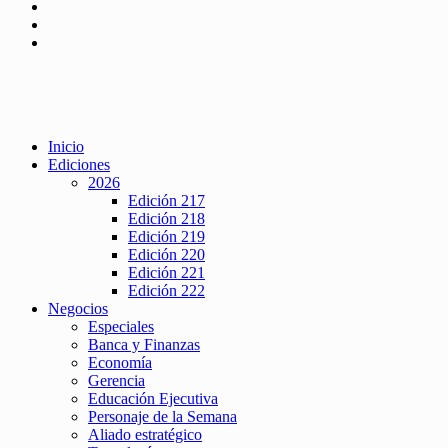
Inicio
Ediciones
2026
Edición 217
Edición 218
Edición 219
Edición 220
Edición 221
Edición 222
Negocios
Especiales
Banca y Finanzas
Economía
Gerencia
Educación Ejecutiva
Personaje de la Semana
Aliado estratégico