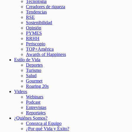
Tecnología
Creadores de riqueza
Tendencias
RSE
Sostenibilidad
Opinión
PYMES
RRHH
Periscopio
TOP+América
Awards of Happiness
Estilo de Vida
Deportes
Turismo
Salud
Gourmet
Roaring 20s
Videos
Webinars
Podcast
Entrevistas
Reportajes
¿Quiénes Somos?
Conozca al Equipo
¿Por qué Vida y Éxito?