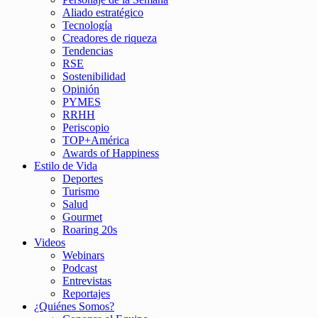
Aliado estratégico
Tecnología
Creadores de riqueza
Tendencias
RSE
Sostenibilidad
Opinión
PYMES
RRHH
Periscopio
TOP+América
Awards of Happiness
Estilo de Vida
Deportes
Turismo
Salud
Gourmet
Roaring 20s
Videos
Webinars
Podcast
Entrevistas
Reportajes
¿Quiénes Somos?