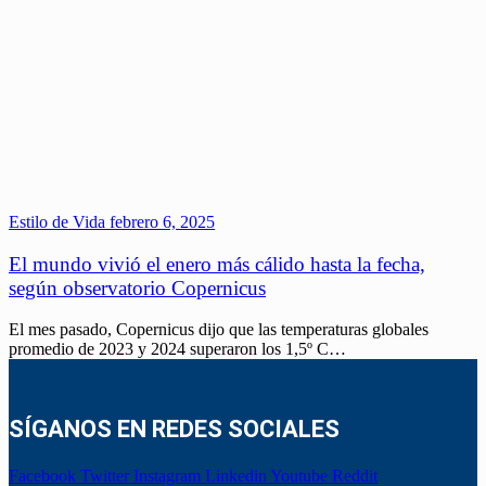
Estilo de Vida
febrero 6, 2025
El mundo vivió el enero más cálido hasta la fecha,
según observatorio Copernicus
El mes pasado, Copernicus dijo que las temperaturas globales
promedio de 2023 y 2024 superaron los 1,5º C…
SÍGANOS EN REDES SOCIALES
Facebook
Twitter
Instagram
Linkedin
Youtube
Reddit