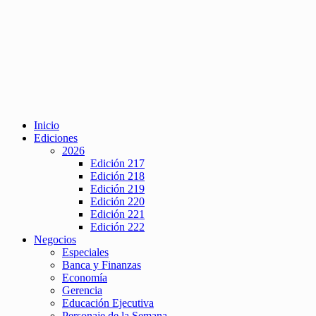
Inicio
Ediciones
2026
Edición 217
Edición 218
Edición 219
Edición 220
Edición 221
Edición 222
Negocios
Especiales
Banca y Finanzas
Economía
Gerencia
Educación Ejecutiva
Personaje de la Semana