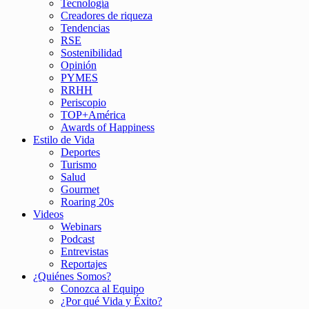
Tecnología
Creadores de riqueza
Tendencias
RSE
Sostenibilidad
Opinión
PYMES
RRHH
Periscopio
TOP+América
Awards of Happiness
Estilo de Vida
Deportes
Turismo
Salud
Gourmet
Roaring 20s
Videos
Webinars
Podcast
Entrevistas
Reportajes
¿Quiénes Somos?
Conozca al Equipo
¿Por qué Vida y Éxito?