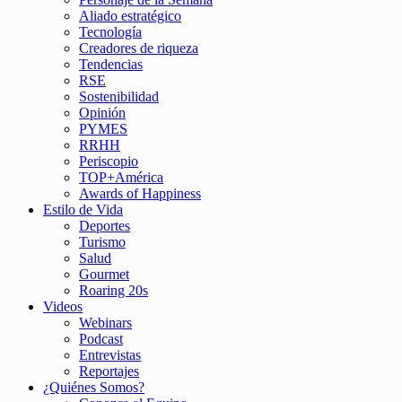
Aliado estratégico
Tecnología
Creadores de riqueza
Tendencias
RSE
Sostenibilidad
Opinión
PYMES
RRHH
Periscopio
TOP+América
Awards of Happiness
Estilo de Vida
Deportes
Turismo
Salud
Gourmet
Roaring 20s
Videos
Webinars
Podcast
Entrevistas
Reportajes
¿Quiénes Somos?