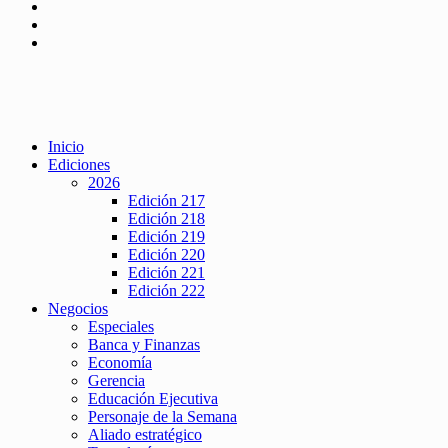
Inicio
Ediciones
2026
Edición 217
Edición 218
Edición 219
Edición 220
Edición 221
Edición 222
Negocios
Especiales
Banca y Finanzas
Economía
Gerencia
Educación Ejecutiva
Personaje de la Semana
Aliado estratégico