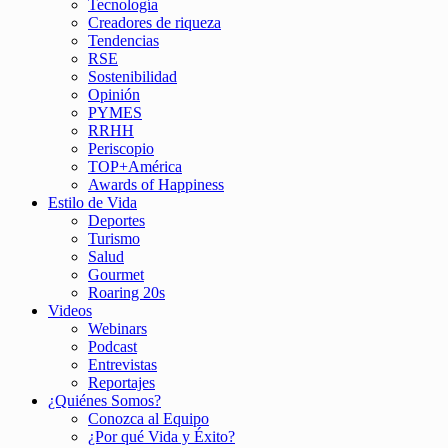
Tecnología
Creadores de riqueza
Tendencias
RSE
Sostenibilidad
Opinión
PYMES
RRHH
Periscopio
TOP+América
Awards of Happiness
Estilo de Vida
Deportes
Turismo
Salud
Gourmet
Roaring 20s
Videos
Webinars
Podcast
Entrevistas
Reportajes
¿Quiénes Somos?
Conozca al Equipo
¿Por qué Vida y Éxito?