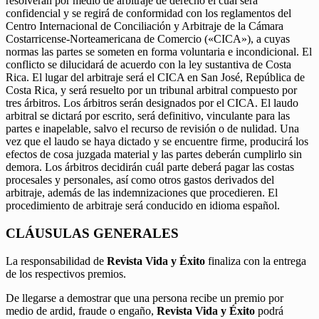
resolverán por medio de arbitraje de derecho el cual será
confidencial y se regirá de conformidad con los reglamentos del
Centro Internacional de Conciliación y Arbitraje de la Cámara
Costarricense-Norteamericana de Comercio («CICA»), a cuyas
normas las partes se someten en forma voluntaria e incondicional. El
conflicto se dilucidará de acuerdo con la ley sustantiva de Costa
Rica. El lugar del arbitraje será el CICA en San José, República de
Costa Rica, y será resuelto por un tribunal arbitral compuesto por
tres árbitros. Los árbitros serán designados por el CICA. El laudo
arbitral se dictará por escrito, será definitivo, vinculante para las
partes e inapelable, salvo el recurso de revisión o de nulidad. Una
vez que el laudo se haya dictado y se encuentre firme, producirá los
efectos de cosa juzgada material y las partes deberán cumplirlo sin
demora. Los árbitros decidirán cuál parte deberá pagar las costas
procesales y personales, así como otros gastos derivados del
arbitraje, además de las indemnizaciones que procedieren. El
procedimiento de arbitraje será conducido en idioma español.
CLÁUSULAS GENERALES
La responsabilidad de
Revista Vida y Éxito
finaliza con la entrega
de los respectivos premios.
De llegarse a demostrar que una persona recibe un premio por
medio de ardid, fraude o engaño,
Revista Vida y Éxito
podrá