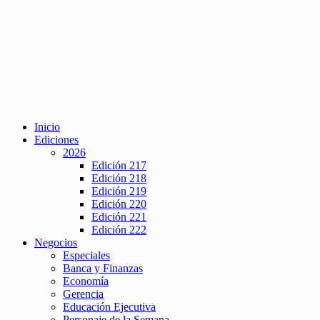
Inicio
Ediciones
2026
Edición 217
Edición 218
Edición 219
Edición 220
Edición 221
Edición 222
Negocios
Especiales
Banca y Finanzas
Economía
Gerencia
Educación Ejecutiva
Personaje de la Semana