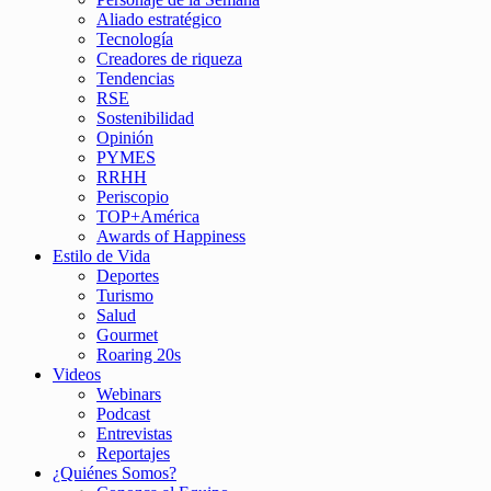
Aliado estratégico
Tecnología
Creadores de riqueza
Tendencias
RSE
Sostenibilidad
Opinión
PYMES
RRHH
Periscopio
TOP+América
Awards of Happiness
Estilo de Vida
Deportes
Turismo
Salud
Gourmet
Roaring 20s
Videos
Webinars
Podcast
Entrevistas
Reportajes
¿Quiénes Somos?