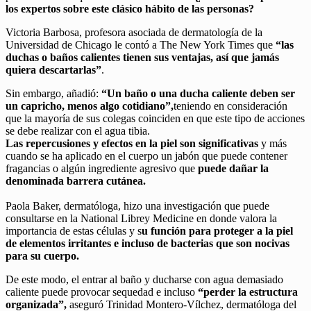
los expertos sobre este clásico hábito de las personas?
Victoria Barbosa, profesora asociada de dermatología de la
Universidad de Chicago le contó a The New York Times que
“las
duchas o baños calientes tienen sus ventajas, así que jamás
quiera descartarlas”
.
Sin embargo, añadió:
“Un baño o una ducha caliente deben ser
un capricho, menos algo cotidiano”,
teniendo en consideración
que la mayoría de sus colegas coinciden en que este tipo de acciones
se debe realizar con el agua tibia.
Las repercusiones y efectos en la piel son significativas
y más
cuando se ha aplicado en el cuerpo un jabón que puede contener
fragancias o algún ingrediente agresivo que
puede dañar la
denominada barrera cutánea.
Paola Baker, dermatóloga, hizo una investigación que puede
consultarse en la National Librey Medicine en donde valora la
importancia de estas células y s
u función para proteger a la piel
de elementos irritantes e incluso de bacterias que son nocivas
para su cuerpo.
De este modo, el entrar al baño y ducharse con agua demasiado
caliente puede provocar sequedad e incluso
“perder la estructura
organizada”,
aseguró Trinidad Montero-Vílchez, dermatóloga del