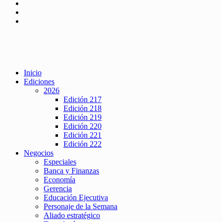
Inicio
Ediciones
2026
Edición 217
Edición 218
Edición 219
Edición 220
Edición 221
Edición 222
Negocios
Especiales
Banca y Finanzas
Economía
Gerencia
Educación Ejecutiva
Personaje de la Semana
Aliado estratégico