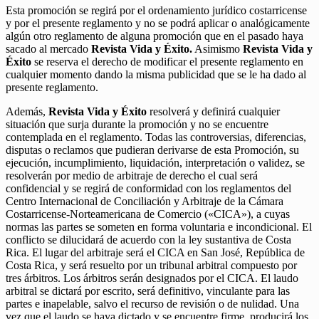
Esta promoción se regirá por el ordenamiento jurídico costarricense
y por el presente reglamento y no se podrá aplicar o analógicamente
algún otro reglamento de alguna promoción que en el pasado haya
sacado al mercado
Revista Vida y Éxito.
Asimismo
Revista Vida y
Éxito
se reserva el derecho de modificar el presente reglamento en
cualquier momento dando la misma publicidad que se le ha dado al
presente reglamento.
Además,
Revista Vida y Éxito
resolverá y definirá cualquier
situación que surja durante la promoción y no se encuentre
contemplada en el reglamento. Todas las controversias, diferencias,
disputas o reclamos que pudieran derivarse de esta Promoción, su
ejecución, incumplimiento, liquidación, interpretación o validez, se
resolverán por medio de arbitraje de derecho el cual será
confidencial y se regirá de conformidad con los reglamentos del
Centro Internacional de Conciliación y Arbitraje de la Cámara
Costarricense-Norteamericana de Comercio («CICA»), a cuyas
normas las partes se someten en forma voluntaria e incondicional. El
conflicto se dilucidará de acuerdo con la ley sustantiva de Costa
Rica. El lugar del arbitraje será el CICA en San José, República de
Costa Rica, y será resuelto por un tribunal arbitral compuesto por
tres árbitros. Los árbitros serán designados por el CICA. El laudo
arbitral se dictará por escrito, será definitivo, vinculante para las
partes e inapelable, salvo el recurso de revisión o de nulidad. Una
vez que el laudo se haya dictado y se encuentre firme, producirá los