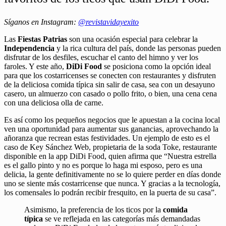
Síganos en Instagram:
@revistavidayexito
Las
Fiestas Patrias
son una ocasión especial para celebrar la
Independencia
y la rica cultura del país, donde las personas pueden
disfrutar de los desfiles, escuchar el canto del himno y ver los
faroles. Y este año,
DiDi Food
se posiciona como la opción ideal
para que los costarricenses se conecten con restaurantes y disfruten
de la deliciosa comida típica sin salir de casa, sea con un desayuno
casero, un almuerzo con casado o pollo frito, o bien, una cena cena
con una deliciosa olla de carne.
Es así como los pequeños negocios que le apuestan a la cocina local
ven una oportunidad para aumentar sus ganancias, aprovechando la
añoranza que recrean estas festividades. Un ejemplo de esto es el
caso de Key Sánchez Web, propietaria de la soda Toke, restaurante
disponible en la app DiDi Food, quien afirma que “Nuestra estrella
es el gallo pinto y no es porque lo haga mi esposo, pero es una
delicia, la gente definitivamente no se lo quiere perder en días donde
uno se siente más costarricense que nunca. Y gracias a la tecnología,
los comensales lo podrán recibir fresquito, en la puerta de su casa”.
Asimismo, la preferencia de los ticos por la
comida
típica
se ve reflejada en las categorías más demandadas