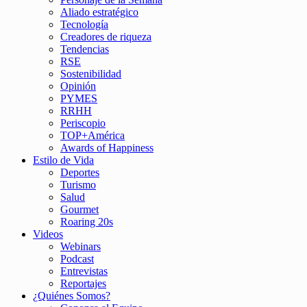
Aliado estratégico
Tecnología
Creadores de riqueza
Tendencias
RSE
Sostenibilidad
Opinión
PYMES
RRHH
Periscopio
TOP+América
Awards of Happiness
Estilo de Vida
Deportes
Turismo
Salud
Gourmet
Roaring 20s
Videos
Webinars
Podcast
Entrevistas
Reportajes
¿Quiénes Somos?