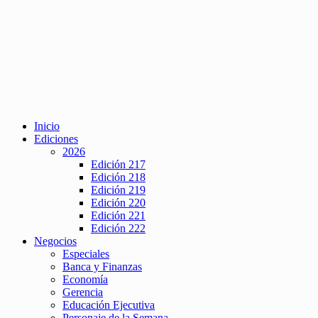
Inicio
Ediciones
2026
Edición 217
Edición 218
Edición 219
Edición 220
Edición 221
Edición 222
Negocios
Especiales
Banca y Finanzas
Economía
Gerencia
Educación Ejecutiva
Personaje de la Semana