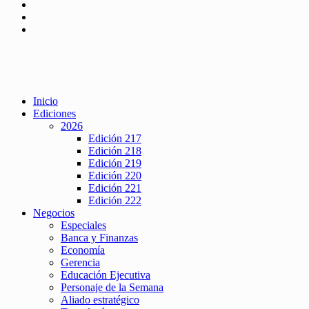
Inicio
Ediciones
2026
Edición 217
Edición 218
Edición 219
Edición 220
Edición 221
Edición 222
Negocios
Especiales
Banca y Finanzas
Economía
Gerencia
Educación Ejecutiva
Personaje de la Semana
Aliado estratégico