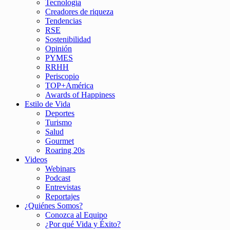
Tecnología
Creadores de riqueza
Tendencias
RSE
Sostenibilidad
Opinión
PYMES
RRHH
Periscopio
TOP+América
Awards of Happiness
Estilo de Vida
Deportes
Turismo
Salud
Gourmet
Roaring 20s
Videos
Webinars
Podcast
Entrevistas
Reportajes
¿Quiénes Somos?
Conozca al Equipo
¿Por qué Vida y Éxito?