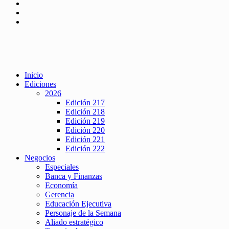
Inicio
Ediciones
2026
Edición 217
Edición 218
Edición 219
Edición 220
Edición 221
Edición 222
Negocios
Especiales
Banca y Finanzas
Economía
Gerencia
Educación Ejecutiva
Personaje de la Semana
Aliado estratégico