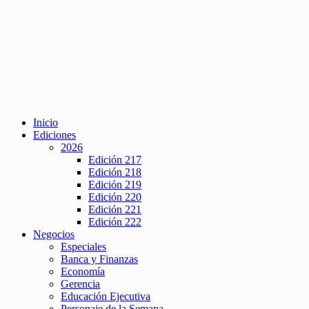
Inicio
Ediciones
2026
Edición 217
Edición 218
Edición 219
Edición 220
Edición 221
Edición 222
Negocios
Especiales
Banca y Finanzas
Economía
Gerencia
Educación Ejecutiva
Personaje de la Semana