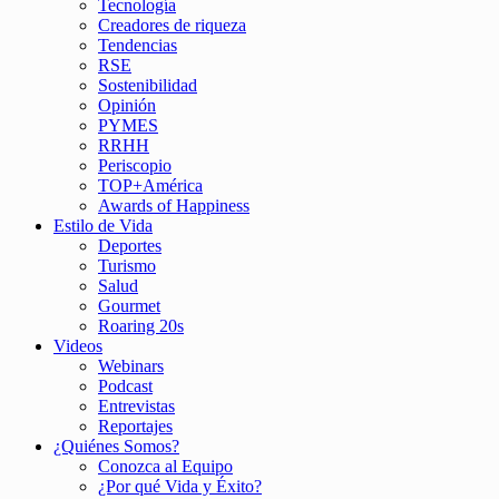
Tecnología
Creadores de riqueza
Tendencias
RSE
Sostenibilidad
Opinión
PYMES
RRHH
Periscopio
TOP+América
Awards of Happiness
Estilo de Vida
Deportes
Turismo
Salud
Gourmet
Roaring 20s
Videos
Webinars
Podcast
Entrevistas
Reportajes
¿Quiénes Somos?
Conozca al Equipo
¿Por qué Vida y Éxito?