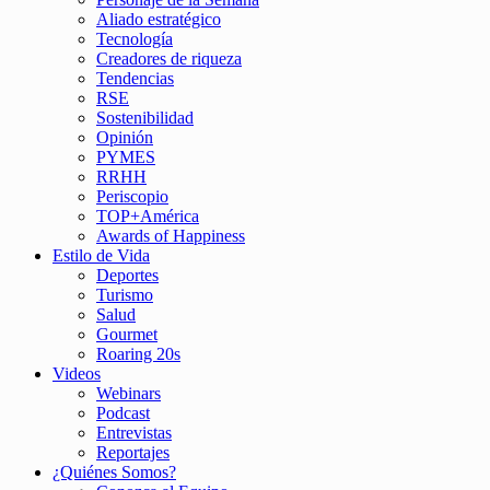
Aliado estratégico
Tecnología
Creadores de riqueza
Tendencias
RSE
Sostenibilidad
Opinión
PYMES
RRHH
Periscopio
TOP+América
Awards of Happiness
Estilo de Vida
Deportes
Turismo
Salud
Gourmet
Roaring 20s
Videos
Webinars
Podcast
Entrevistas
Reportajes
¿Quiénes Somos?