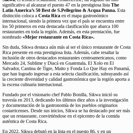
significativo al alcanzar el puesto 47 en la prestigiosa lista
The
Latin America’s 50 Best de S.Pellegrino & Acqua Panna.
Esta
distinción coloca a
Costa Rica
en el mapa gastronómico
internacional, siendo la primera vez que el país se encuentra entre
los 50 primeros en esta destacada clasificación que abarca 100
restaurantes en toda la región. Además, en esta premiación, fue
nombrado
«Mejor restaurante en Costa Rica».
Sin duda, Sikwa destaca aún más al ser el único restaurante de Costa
Rica presente en esta prestigiosa lista. Además, cabe resaltar la
inclusión de otros destacados restaurantes centroamericanos, como
Mercado 24, Sublime y Diacá en Guatemala, El Xolo en El
Salvador, Cantina de Tigre, Maito y Fonda Lo Que Hay en Panamá,
que han logrado ingresar a esta selecta clasificación, subrayando así
la creciente diversidad y calidad gastronómica que la región aporta a
la escena culinaria internacional.
Fundado por el visionario chef Pablo Bonilla, Sikwa inició su
travesía en 2013, dedicando los últimos diez años a la investigación
y documentación de la gastronomía de los pueblos originarios
costarricenses. Desde sus inicios, Sikwa se ha destacado por ser más
que un restaurante, convirtiéndose en el epicentro de la comida
auténtica de Costa Rica.
En 2022, Sikwa debutó en la lista en el puesto 86, y en un