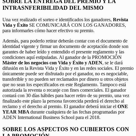
SOBRE LA ENTREGA DEL PREMIO Y LA
INTRASNFERIBILIDAD DEL MISMO
Una vez realizado el sorteo e identificados los ganadores,
Revista
Vida y Éxito
SE COMUNICARÁ CON LOS GANADORES,
para informarles cómo hacer efectivo su premio.
Además, para poderlo retirar deberán contar con el documento de
identidad vigente y firmar un documento de aceptación donde son
garantes de haber leído y entendido el presente reglamento y las
condiciones aquí estipuladas. Al ganador de la PROMOCIÓN
Máster de los negocios con Vida y Éxito y ADEN
, se le dará
difusión en la Revista Vida y Éxito y en las redes sociales. El premio
únicamente puede ser disfrutado por el ganador, no es negociable,
transferible y no pueden ser reclamados por dinero u otros objetos
que no sean los especificados en este Reglamento. Tampoco está
autorizada la reventa o recanje con fines comerciales. El ganador
contará con 30 días hábiles para hacer retiro de su premio, una vez
finalizado este plazo la persona favorecida perderá el derecho al
reclamo y el derecho al premio. El ganador deberá iniciar el
ONE
YEAR MBA
durante cualquiera de las fechas programadas por
ADEN International Business School para el 2018.
SOBRE LOS ASPECTOS NO CUBIERTOS CON
LA PROMOCIÓN.