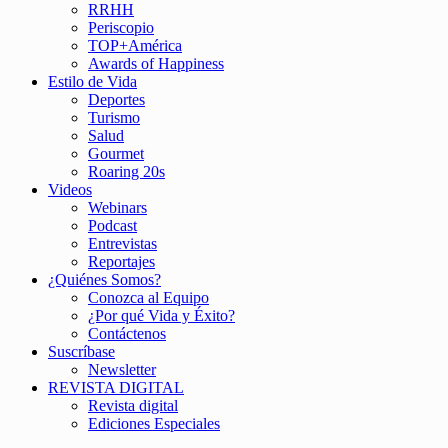
RRHH
Periscopio
TOP+América
Awards of Happiness
Estilo de Vida
Deportes
Turismo
Salud
Gourmet
Roaring 20s
Videos
Webinars
Podcast
Entrevistas
Reportajes
¿Quiénes Somos?
Conozca al Equipo
¿Por qué Vida y Éxito?
Contáctenos
Suscríbase
Newsletter
REVISTA DIGITAL
Revista digital
Ediciones Especiales