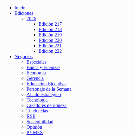
Inicio
Ediciones
2026
Edición 217
Edición 218
Edición 219
Edición 220
Edición 221
Edición 222
Negocios
Especiales
Banca y Finanzas
Economía
Gerencia
Educación Ejecutiva
Personaje de la Semana
Aliado estratégico
Tecnología
Creadores de riqueza
Tendencias
RSE
Sostenibilidad
Opinión
PYMES