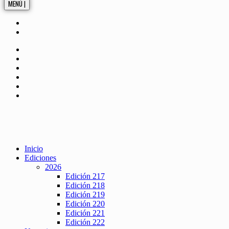
MENÚ |
Inicio
Ediciones
2026
Edición 217
Edición 218
Edición 219
Edición 220
Edición 221
Edición 222