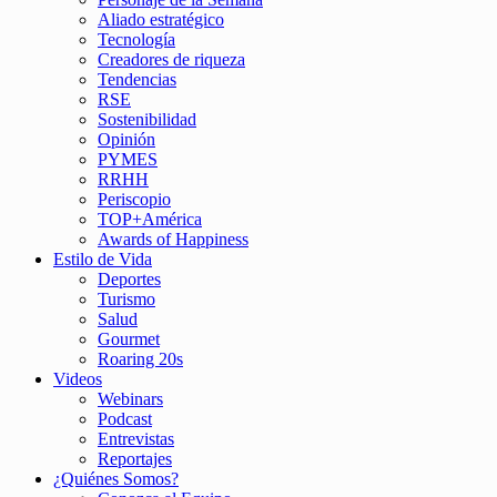
Aliado estratégico
Tecnología
Creadores de riqueza
Tendencias
RSE
Sostenibilidad
Opinión
PYMES
RRHH
Periscopio
TOP+América
Awards of Happiness
Estilo de Vida
Deportes
Turismo
Salud
Gourmet
Roaring 20s
Videos
Webinars
Podcast
Entrevistas
Reportajes
¿Quiénes Somos?