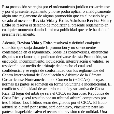
Esta promoción se regirá por el ordenamiento jurídico costarricense
y por el presente reglamento y no se podrá aplicar o analógicamente
algún otro reglamento de alguna promoción que en el pasado haya
sacado al mercado
Revista Vida y Éxito.
Asimismo
Revista Vida y
Éxito
se reserva el derecho de modificar el presente reglamento en
cualquier momento dando la misma publicidad que se le ha dado al
presente reglamento.
Además,
Revista Vida y Éxito
resolverá y definirá cualquier
situación que surja durante la promoción y no se encuentre
contemplada en el reglamento. Todas las controversias, diferencias,
disputas o reclamos que pudieran derivarse de esta Promoción, su
ejecución, incumplimiento, liquidación, interpretación o validez, se
resolverán por medio de arbitraje de derecho el cual será
confidencial y se regirá de conformidad con los reglamentos del
Centro Internacional de Conciliación y Arbitraje de la Cámara
Costarricense-Norteamericana de Comercio («CICA»), a cuyas
normas las partes se someten en forma voluntaria e incondicional. El
conflicto se dilucidará de acuerdo con la ley sustantiva de Costa
Rica. El lugar del arbitraje será el CICA en San José, República de
Costa Rica, y será resuelto por un tribunal arbitral compuesto por
tres árbitros. Los árbitros serán designados por el CICA. El laudo
arbitral se dictará por escrito, será definitivo, vinculante para las
partes e inapelable, salvo el recurso de revisión o de nulidad. Una