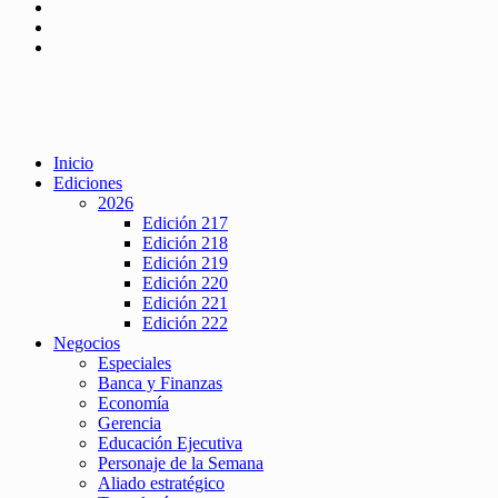
Inicio
Ediciones
2026
Edición 217
Edición 218
Edición 219
Edición 220
Edición 221
Edición 222
Negocios
Especiales
Banca y Finanzas
Economía
Gerencia
Educación Ejecutiva
Personaje de la Semana
Aliado estratégico