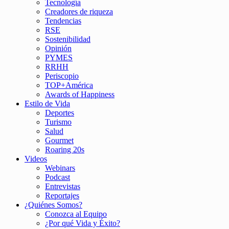
Tecnología
Creadores de riqueza
Tendencias
RSE
Sostenibilidad
Opinión
PYMES
RRHH
Periscopio
TOP+América
Awards of Happiness
Estilo de Vida
Deportes
Turismo
Salud
Gourmet
Roaring 20s
Videos
Webinars
Podcast
Entrevistas
Reportajes
¿Quiénes Somos?
Conozca al Equipo
¿Por qué Vida y Éxito?