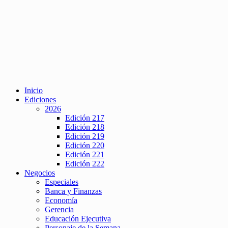
Inicio
Ediciones
2026
Edición 217
Edición 218
Edición 219
Edición 220
Edición 221
Edición 222
Negocios
Especiales
Banca y Finanzas
Economía
Gerencia
Educación Ejecutiva
Personaje de la Semana