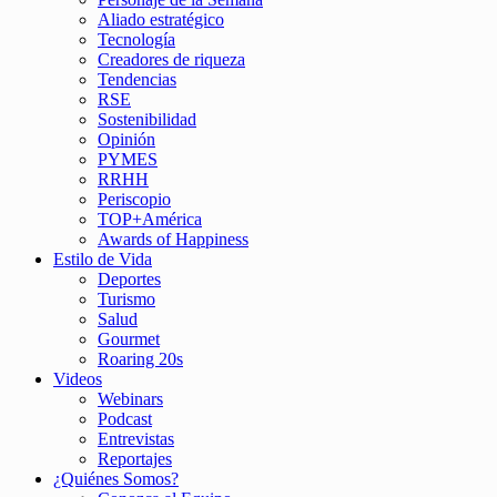
Aliado estratégico
Tecnología
Creadores de riqueza
Tendencias
RSE
Sostenibilidad
Opinión
PYMES
RRHH
Periscopio
TOP+América
Awards of Happiness
Estilo de Vida
Deportes
Turismo
Salud
Gourmet
Roaring 20s
Videos
Webinars
Podcast
Entrevistas
Reportajes
¿Quiénes Somos?