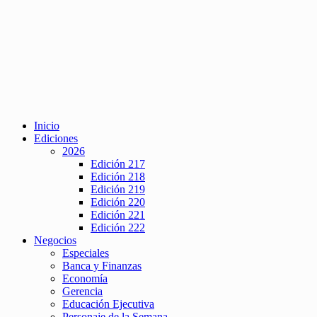
Inicio
Ediciones
2026
Edición 217
Edición 218
Edición 219
Edición 220
Edición 221
Edición 222
Negocios
Especiales
Banca y Finanzas
Economía
Gerencia
Educación Ejecutiva
Personaje de la Semana