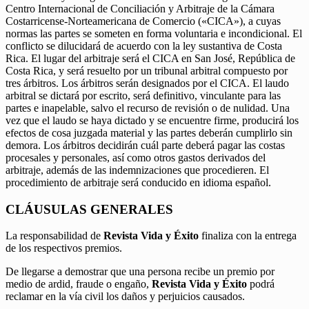
Centro Internacional de Conciliación y Arbitraje de la Cámara
Costarricense-Norteamericana de Comercio («CICA»), a cuyas
normas las partes se someten en forma voluntaria e incondicional. El
conflicto se dilucidará de acuerdo con la ley sustantiva de Costa
Rica. El lugar del arbitraje será el CICA en San José, República de
Costa Rica, y será resuelto por un tribunal arbitral compuesto por
tres árbitros. Los árbitros serán designados por el CICA. El laudo
arbitral se dictará por escrito, será definitivo, vinculante para las
partes e inapelable, salvo el recurso de revisión o de nulidad. Una
vez que el laudo se haya dictado y se encuentre firme, producirá los
efectos de cosa juzgada material y las partes deberán cumplirlo sin
demora. Los árbitros decidirán cuál parte deberá pagar las costas
procesales y personales, así como otros gastos derivados del
arbitraje, además de las indemnizaciones que procedieren. El
procedimiento de arbitraje será conducido en idioma español.
CLÁUSULAS GENERALES
La responsabilidad de
Revista Vida y Éxito
finaliza con la entrega
de los respectivos premios.
De llegarse a demostrar que una persona recibe un premio por
medio de ardid, fraude o engaño,
Revista Vida y Éxito
podrá
reclamar en la vía civil los daños y perjuicios causados.