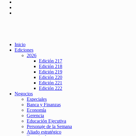
Inicio
Ediciones
2026
Edición 217
Edición 218
Edición 219
Edición 220
Edición 221
Edición 222
Negocios
Especiales
Banca y Finanzas
Economía
Gerencia
Educación Ejecutiva
Personaje de la Semana
Aliado estratégico