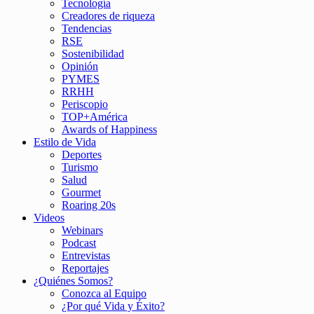
Tecnología
Creadores de riqueza
Tendencias
RSE
Sostenibilidad
Opinión
PYMES
RRHH
Periscopio
TOP+América
Awards of Happiness
Estilo de Vida
Deportes
Turismo
Salud
Gourmet
Roaring 20s
Videos
Webinars
Podcast
Entrevistas
Reportajes
¿Quiénes Somos?
Conozca al Equipo
¿Por qué Vida y Éxito?