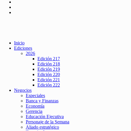
Inicio
Ediciones
2026
Edición 217
Edición 218
Edición 219
Edición 220
Edición 221
Edición 222
Negocios
Especiales
Banca y Finanzas
Economía
Gerencia
Educación Ejecutiva
Personaje de la Semana
Aliado estratégico