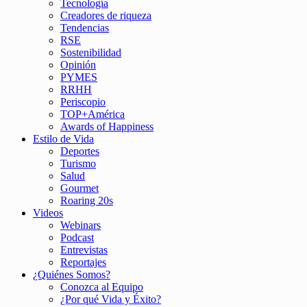
Tecnología
Creadores de riqueza
Tendencias
RSE
Sostenibilidad
Opinión
PYMES
RRHH
Periscopio
TOP+América
Awards of Happiness
Estilo de Vida
Deportes
Turismo
Salud
Gourmet
Roaring 20s
Videos
Webinars
Podcast
Entrevistas
Reportajes
¿Quiénes Somos?
Conozca al Equipo
¿Por qué Vida y Éxito?