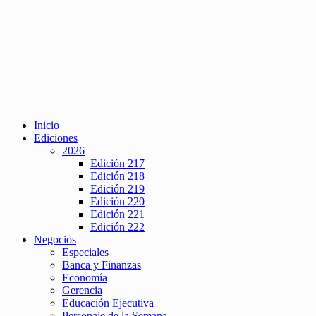
Inicio
Ediciones
2026
Edición 217
Edición 218
Edición 219
Edición 220
Edición 221
Edición 222
Negocios
Especiales
Banca y Finanzas
Economía
Gerencia
Educación Ejecutiva
Personaje de la Semana