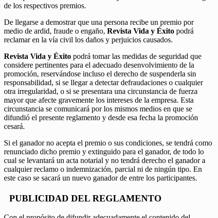
de los respectivos premios.
De llegarse a demostrar que una persona recibe un premio por
medio de ardid, fraude o engaño,
Revista Vida y Éxito
podrá
reclamar en la vía civil los daños y perjuicios causados.
Revista Vida y Éxito
podrá tomar las medidas de seguridad que
considere pertinentes para el adecuado desenvolvimiento de la
promoción, reservándose incluso el derecho de suspenderla sin
responsabilidad, si se llegar a detectar defraudaciones o cualquier
otra irregularidad, o si se presentara una circunstancia de fuerza
mayor que afecte gravemente los intereses de la empresa. Esta
circunstancia se comunicará por los mismos medios en que se
difundió el presente reglamento y desde esa fecha la promoción
cesará.
Si el ganador no acepta el premio o sus condiciones, se tendrá como
renunciado dicho premio y extinguido para el ganador, de todo lo
cual se levantará un acta notarial y no tendrá derecho el ganador a
cualquier reclamo o indemnización, parcial ni de ningún tipo. En
este caso se sacará un nuevo ganador de entre los participantes.
PUBLICIDAD DEL REGLAMENTO
Con el propósito de difundir adecuadamente el contenido del