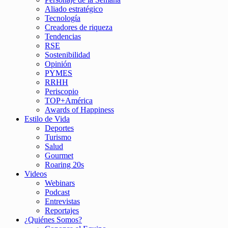
Aliado estratégico
Tecnología
Creadores de riqueza
Tendencias
RSE
Sostenibilidad
Opinión
PYMES
RRHH
Periscopio
TOP+América
Awards of Happiness
Estilo de Vida
Deportes
Turismo
Salud
Gourmet
Roaring 20s
Videos
Webinars
Podcast
Entrevistas
Reportajes
¿Quiénes Somos?