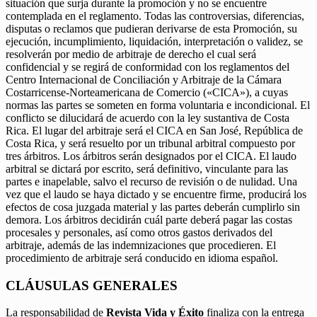
situación que surja durante la promoción y no se encuentre
contemplada en el reglamento. Todas las controversias, diferencias,
disputas o reclamos que pudieran derivarse de esta Promoción, su
ejecución, incumplimiento, liquidación, interpretación o validez, se
resolverán por medio de arbitraje de derecho el cual será
confidencial y se regirá de conformidad con los reglamentos del
Centro Internacional de Conciliación y Arbitraje de la Cámara
Costarricense-Norteamericana de Comercio («CICA»), a cuyas
normas las partes se someten en forma voluntaria e incondicional. El
conflicto se dilucidará de acuerdo con la ley sustantiva de Costa
Rica. El lugar del arbitraje será el CICA en San José, República de
Costa Rica, y será resuelto por un tribunal arbitral compuesto por
tres árbitros. Los árbitros serán designados por el CICA. El laudo
arbitral se dictará por escrito, será definitivo, vinculante para las
partes e inapelable, salvo el recurso de revisión o de nulidad. Una
vez que el laudo se haya dictado y se encuentre firme, producirá los
efectos de cosa juzgada material y las partes deberán cumplirlo sin
demora. Los árbitros decidirán cuál parte deberá pagar las costas
procesales y personales, así como otros gastos derivados del
arbitraje, además de las indemnizaciones que procedieren. El
procedimiento de arbitraje será conducido en idioma español.
CLÁUSULAS GENERALES
La responsabilidad de
Revista Vida y Éxito
finaliza con la entrega